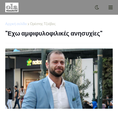
Αρχική σελίδα
Ορέστης Τζιόβας
"Εχω αμφιφυλοφιλικές ανησυχίες"