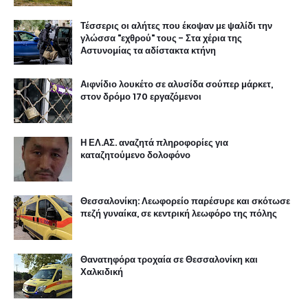
Τέσσερις οι αλήτες που έκοψαν με ψαλίδι την
γλώσσα "εχθρού" τους - Στα χέρια της
Αστυνομίας τα αδίστακτα κτήνη
Αιφνίδιο λουκέτο σε αλυσίδα σούπερ μάρκετ,
στον δρόμο 170 εργαζόμενοι
Η ΕΛ.ΑΣ. αναζητά πληροφορίες για
καταζητούμενο δολοφόνο
Θεσσαλονίκη: Λεωφορείο παρέσυρε και σκότωσε
πεζή γυναίκα, σε κεντρική λεωφόρο της πόλης
Θανατηφόρα τροχαία σε Θεσσαλονίκη και
Χαλκιδική