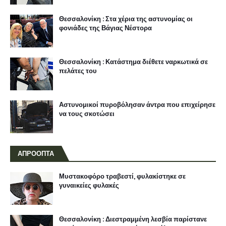
Θεσσαλονίκη : Στα χέρια της αστυνομίας οι
φονιάδες της Βάγιας Νέστορα
Θεσσαλονίκη : Κατάστημα διέθετε ναρκωτικά σε
πελάτες του
Αστυνομικοί πυροβόλησαν άντρα που επιχείρησε
να τους σκοτώσει
ΑΠΡΟΟΠΤΑ
Μυστακοφόρο τραβεστί, φυλακίστηκε σε
γυναικείες φυλακές
Θεσσαλονίκη : Διεστραμμένη λεσβία παρίστανε