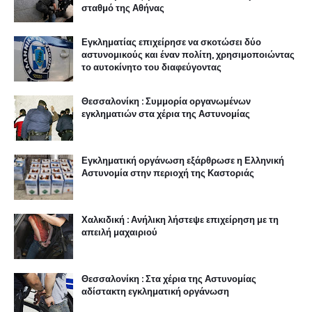
σταθμό της Αθήνας
Εγκληματίας επιχείρησε να σκοτώσει δύο
αστυνομικούς και έναν πολίτη, χρησιμοποιώντας
το αυτοκίνητο του διαφεύγοντας
Θεσσαλονίκη : Συμμορία οργανωμένων
εγκληματιών στα χέρια της Αστυνομίας
Εγκληματική οργάνωση εξάρθρωσε η Ελληνική
Αστυνομία στην περιοχή της Καστοριάς
Χαλκιδική : Ανήλικη λήστεψε επιχείρηση με τη
απειλή μαχαιριού
Θεσσαλονίκη : Στα χέρια της Αστυνομίας
αδίστακτη εγκληματική οργάνωση