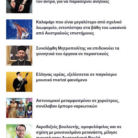
τον άντρα, για να παρασέρνει ανήλικες
Καλαμάρι που είναι μεγαλύτερο από σχολικό
λεωφορείο, εντοπίστηκε στα βάθη του ωκεανού
από Αυστραλούς επιστήμονες
Συνελήφθη Μητροπολίτης να επιδεικνύει τα
γεννητικά του όργανα σε περαστικούς
Ελληνας ιερέας, εξελίσσεται σε παγκόσμιο
μουσικό metal φαινόμενο
Αστυνομικοί μεταμφιεσμένοι σε χορεύτριες,
συνέλαβαν έμπορο ναρκωτικών
Ακροδεξιός βουλευτής, ομοφυλόφιλος και σε
σχέση με μουσουλμάνο μετανάστη, μίλησε
ανοιχτά στην Αυστραλιανή Βουλή