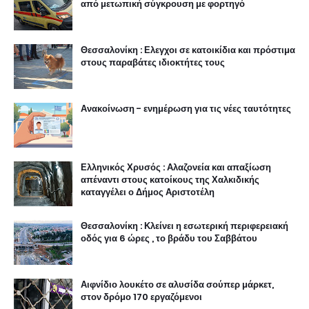
από μετωπική σύγκρουση με φορτηγό
Θεσσαλονίκη : Ελεγχοι σε κατοικίδια και πρόστιμα
στους παραβάτες ιδιοκτήτες τους
Ανακοίνωση - ενημέρωση για τις νέες ταυτότητες
Ελληνικός Χρυσός : Αλαζονεία και απαξίωση
απέναντι στους κατοίκους της Χαλκιδικής
καταγγέλει ο Δήμος Αριστοτέλη
Θεσσαλονίκη : Κλείνει η εσωτερική περιφερειακή
οδός για 6 ώρες , το βράδυ του Σαββάτου
Αιφνίδιο λουκέτο σε αλυσίδα σούπερ μάρκετ,
στον δρόμο 170 εργαζόμενοι