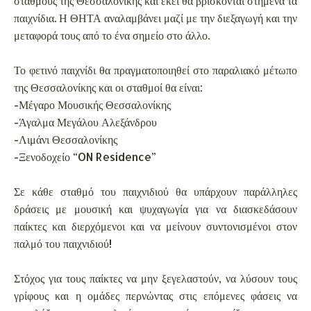
σταθμούς της Θεσσαλονίκης και εκεί θα βρίσκονται στημένα τα
παιχνίδια. Η ΘΗΤΑ αναλαμβάνει μαζί με την διεξαγωγή και την
μεταφορά τους από το ένα σημείο στο άλλο.
Το φετινό παιχνίδι θα πραγματοποιηθεί στο παραλιακό μέτωπο
της Θεσσαλονίκης και οι σταθμοί θα είναι:
-Μέγαρο Μουσικής Θεσσαλονίκης
-Άγαλμα Μεγάλου Αλεξάνδρου
-Λιμάνι Θεσσαλονίκης
-Ξενοδοχείο “ON Residence”
Σε κάθε σταθμό του παιχνιδιού θα υπάρχουν παράλληλες
δράσεις με μουσική και ψυχαγωγία για να διασκεδάσουν
παίκτες και διερχόμενοι και να μείνουν συντονισμένοι στον
παλμό του παιχνιδιού!
Στόχος για τους παίκτες να μην ξεγελαστούν, να λύσουν τους
γρίφους και η ομάδες περνώντας στις επόμενες φάσεις να