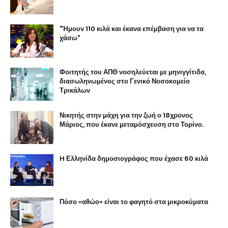
"Ήμουν 110 κιλά και έκανα επέμβαση για να τα
χάσω"
Φοιτητής του ΑΠΘ νοσηλεύεται με μηνιγγίτιδα,
διασωληνωμένος στο Γενικό Νοσοκομείο
Τρικάλων
Νικητής στην μάχη για την ζωή ο 18χρονος
Μάριος, που έκανε μεταμόσχευση στο Τορίνο.
H Ελληνίδα δημοσιογράφος που έχασε 60 κιλά
Πόσο «αθώο» είναι το φαγητό στα μικροκύματα