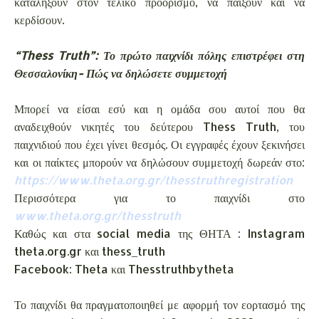
καταλήξουν στον τελικό προορισμό, να παίξουν και να
κερδίσουν.
“Thess Truth”: Το πρώτο παιχνίδι πόλης επιστρέφει στη
Θεσσαλονίκη- Πώς να δηλώσετε συμμετοχή
Μπορεί να είσαι εσύ και η ομάδα σου αυτοί που θα
αναδειχθούν νικητές του δεύτερου Thess Truth, του
παιχνιδιού που έχει γίνει θεσμός. Οι εγγραφές έχουν ξεκινήσει
και οι παίκτες μπορούν να δηλώσουν συμμετοχή δωρεάν στο:
https://www.theta.org.gr/thesstruthregistration
Περισσότερα για το παιχνίδι στο
www.theta.org.gr/thesstruth
Καθώς και στα social media της ΘΗΤΑ : Instagram
theta.org.gr και thess_truth
Facebook: Theta και Thesstruthbytheta
Το παιχνίδι θα πραγματοποιηθεί με αφορμή τον εορτασμό της