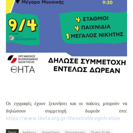
Οι εγγραφές έχουν ξεκινήσει και οι παίκτες μπορούν να
δηλώσουν συμμετοχή δωρεάν στο:
https://www.theta.org.gr/thesstruthregistration
Tags
διαδίκτυο
Διασκέδαση
Θεσσαλονίκη
Thess Truth