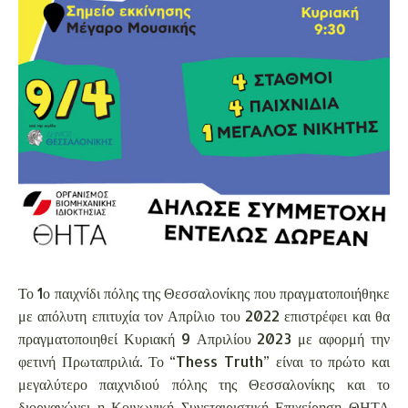
Το 1ο παιχνίδι πόλης της Θεσσαλονίκης που πραγματοποιήθηκε
με απόλυτη επιτυχία τον Απρίλιο του 2022 επιστρέφει και θα
πραγματοποιηθεί Κυριακή 9 Απριλίου 2023 με αφορμή την
φετινή Πρωταπριλιά. Το “Thess Truth” είναι το πρώτο και
μεγαλύτερο παιχνιδιού πόλης της Θεσσαλονίκης και το
διοργανώνει η Κοινωνική Συνεταιριστική Επιχείρηση ΘΗΤΑ