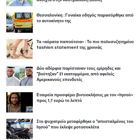
Θεσσαλονίκη : Γυναίκα οδηγός παρασύρθηκε από
το αυτοκίνητο της
Τα «αόρατα παπούτσια» : Το πιο πολυσυζητημένο
fashion statement της χρονιάς
Δύο αδέρφια παρίσταναν τους εμίρηδες και
"βούτηξαν" 21 εκατομμύρια, από αφελείς
Αμερικανούς επενδυτές
Εταιρεία προσφέρει βιντεοκλήσεις με τον «Ιησού»
προς 1,7 ευρώ το λεπτό
Στο ψυχιατρείο μεταφέρθηκε ο "απεσταλμένος του
Ιησού" που έκλεψε μοτοσυκλέτα