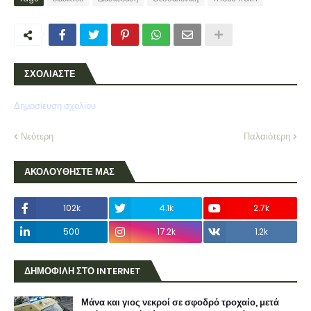
ΣΧΟΛΙΑΣΤΕ
Δημοσίευση σχολίου
Νεότερη
Παλαιότερη
ΑΚΟΛΟΥΘΗΣΤΕ ΜΑΣ
102k
4.1k
2.7k
500
17.2k
1.2k
ΔΗΜΟΦΙΛΗ ΣΤΟ INTERNET
Μάνα και γιος νεκροί σε σφοδρό τροχαίο, μετά