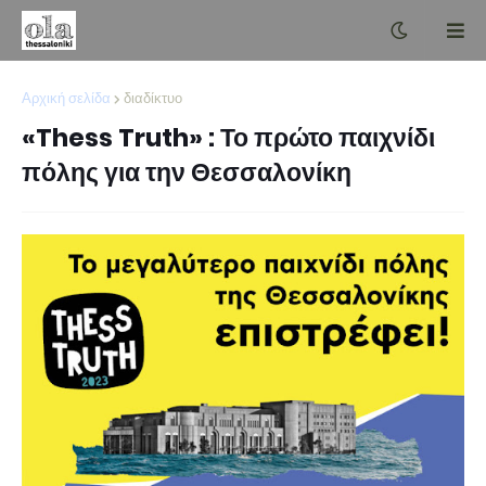
Αρχική σελίδα
διαδίκτυο
«Thess Truth» : Το πρώτο παιχνίδι
πόλης για την Θεσσαλονίκη