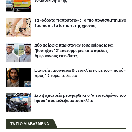
το αυτοκίνητο της
Τα «αόρατα παπούτσια» : Το πιο πολυσυζητημένο
fashion statement της χρονιάς
Δύο αδέρφια παρίσταναν τους εμίρηδες και
"βούτηξαν" 21 εκατομμύρια, από αφελείς
Αμερικανούς επενδυτές
Εταιρεία προσφέρει βιντεοκλήσεις με τον «Ιησού»
προς 1,7 ευρώ το λεπτό
Στο ψυχιατρείο μεταφέρθηκε ο "απεσταλμένος του
Ιησού" που έκλεψε μοτοσυκλέτα
ΤΑ ΠΙΟ ΔΙΑΒΑΣΜΕΝΑ