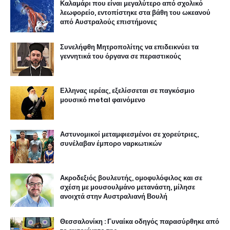
Καλαμάρι που είναι μεγαλύτερο από σχολικό
λεωφορείο, εντοπίστηκε στα βάθη του ωκεανού
από Αυστραλούς επιστήμονες
Συνελήφθη Μητροπολίτης να επιδεικνύει τα
γεννητικά του όργανα σε περαστικούς
Ελληνας ιερέας, εξελίσσεται σε παγκόσμιο
μουσικό metal φαινόμενο
Αστυνομικοί μεταμφιεσμένοι σε χορεύτριες,
συνέλαβαν έμπορο ναρκωτικών
Ακροδεξιός βουλευτής, ομοφυλόφιλος και σε
σχέση με μουσουλμάνο μετανάστη, μίλησε
ανοιχτά στην Αυστραλιανή Βουλή
Θεσσαλονίκη : Γυναίκα οδηγός παρασύρθηκε από