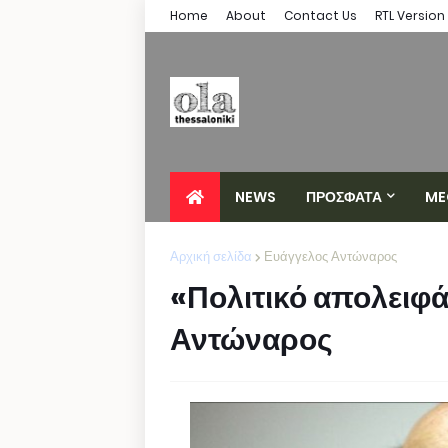
Home
About
Contact Us
RTL Version
NEWS
ΠΡΟΣΦΑΤΑ
ME
Αρχική σελίδα
Ευάγγελος Αντώναρος
«Πολιτικό απολειφ
Αντώναρος