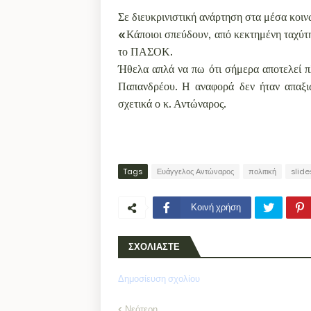
Σε διευκρινιστική ανάρτηση στα μέσα κοι
«Κάποιοι σπεύδουν, από κεκτημένη ταχύτη
το ΠΑΣΟΚ.
Ήθελα απλά να πω ότι σήμερα αποτελεί 
Παπανδρέου. Η αναφορά δεν ήταν απαξι
σχετικά ο κ. Αντώναρος.
Tags
Ευάγγελος Αντώναρος
πολιτική
slid
Κοινή χρήση
ΣΧΟΛΙΑΣΤΕ
Δημοσίευση σχολίου
Νεότερη