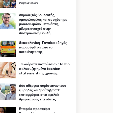
ναρκωτικών
Ακροδεξιός βουλευτής,
ομοφυλόφιλος και σε σχέση με
μουσουλμάνο μετανάστη,
μίλησε ανοιχτά στην
Αυστραλιανή Βουλή
Θεσσαλονίκη : Γυναίκα οδηγός
παρασύρθηκε από το
αυτοκίνητο της
Τα «αόρατα παπούτσια» : Το πιο
πολυσυζητημένο fashion
statement της χρονιάς
Δύο αδέρφια παρίσταναν τους
εμίρηδες και "βούτηξαν" 21
εκατομμύρια, από αφελείς
Αμερικανούς επενδυτές
Εταιρεία προσφέρει