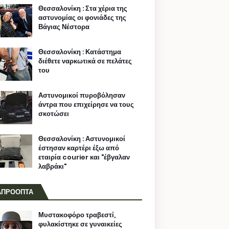
Θεσσαλονίκη : Στα χέρια της
αστυνομίας οι φονιάδες της
Βάγιας Νέστορα
Θεσσαλονίκη : Κατάστημα
διέθετε ναρκωτικά σε πελάτες
του
Αστυνομικοί πυροβόλησαν
άντρα που επιχείρησε να τους
σκοτώσει
Θεσσαλονίκη : Αστυνομικοί
έστησαν καρτέρι έξω από
εταιρία courier και "έβγαλαν
λαβράκι"
ΑΠΡΟΟΠΤΑ
Μυστακοφόρο τραβεστί,
φυλακίστηκε σε γυναικείες