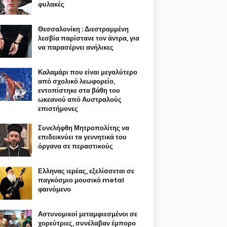
φυλακές
Θεσσαλονίκη : Διεστραμμένη
λεσβία παρίστανε τον άντρα, για
να παρασέρνει ανήλικες
Καλαμάρι που είναι μεγαλύτερο
από σχολικό λεωφορείο,
εντοπίστηκε στα βάθη του
ωκεανού από Αυστραλούς
επιστήμονες
Συνελήφθη Μητροπολίτης να
επιδεικνύει τα γεννητικά του
όργανα σε περαστικούς
Ελληνας ιερέας, εξελίσσεται σε
παγκόσμιο μουσικό metal
φαινόμενο
Αστυνομικοί μεταμφιεσμένοι σε
χορεύτριες, συνέλαβαν έμπορο