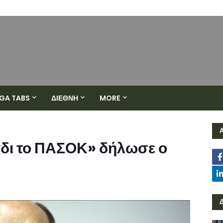
GA TABS
ΔΙΕΘΝΗ
MORE
άδι το ΠΑΣΟΚ» δήλωσε ο