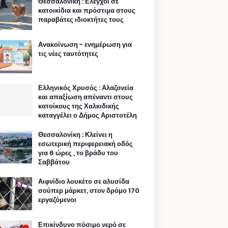
Θεσσαλονίκη : Ελεγχοι σε
κατοικίδια και πρόστιμα στους
παραβάτες ιδιοκτήτες τους
Ανακοίνωση - ενημέρωση για
τις νέες ταυτότητες
Ελληνικός Χρυσός : Αλαζονεία
και απαξίωση απέναντι στους
κατοίκους της Χαλκιδικής
καταγγέλει ο Δήμος Αριστοτέλη
Θεσσαλονίκη : Κλείνει η
εσωτερική περιφερειακή οδός
για 6 ώρες , το βράδυ του
Σαββάτου
Αιφνίδιο λουκέτο σε αλυσίδα
σούπερ μάρκετ, στον δρόμο 170
εργαζόμενοι
Επικίνδυνο πόσιμο νερό σε