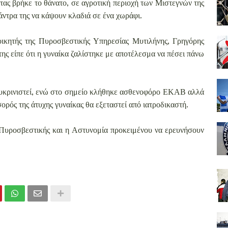
ας βρήκε το θάνατο, σε αγροτική περιοχή των Μιστεγνών της
άντρα της να κάψουν κλαδιά σε ένα χωράφι.
οικητής της Πυροσβεστικής Υπηρεσίας Μυτιλήνης, Γρηγόρης
της είπε ότι η γυναίκα ζαλίστηκε με αποτέλεσμα να πέσει πάνω
ευκρινιστεί, ενώ στο σημείο κλήθηκε ασθενοφόρο ΕΚΑΒ αλλά
σορός της άτυχης γυναίκας θα εξεταστεί από ιατροδικαστή.
ς Πυροσβεστικής και η Αστυνομία προκειμένου να ερευνήσουν