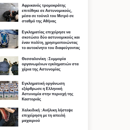
Αφρικανός τρομοκράτης
επιτέθηκε σε Αστυνομικούς,
μέσα σε τούνελ του Μετρό σε
σταθμό της Αθήνας
Εγκληματίας επιχείρησε να
σκοτώσει δύο αστυνομικούς και
έναν πολίτη, χρησιμοποιώντας
το αυτοκίνητο του διαφεύγοντας
Θεσσαλονίκη : Συμμορία
οργανωμένων εγκληματιών στα
χέρια της Αστυνομίας
Εγκληματική οργάνωση
εξάρθρωσε η Ελληνική
Αστυνομία στην περιοχή της
Καστοριάς
Χαλκιδική : Ανήλικη λήστεψε
επιχείρηση με τη απειλή
μαχαιριού