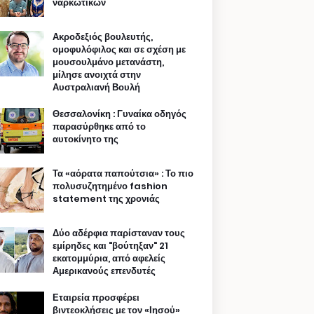
ναρκωτικών
Ακροδεξιός βουλευτής,
ομοφυλόφιλος και σε σχέση με
μουσουλμάνο μετανάστη,
μίλησε ανοιχτά στην
Αυστραλιανή Βουλή
Θεσσαλονίκη : Γυναίκα οδηγός
παρασύρθηκε από το
αυτοκίνητο της
Τα «αόρατα παπούτσια» : Το πιο
πολυσυζητημένο fashion
statement της χρονιάς
Δύο αδέρφια παρίσταναν τους
εμίρηδες και "βούτηξαν" 21
εκατομμύρια, από αφελείς
Αμερικανούς επενδυτές
Εταιρεία προσφέρει
βιντεοκλήσεις με τον «Ιησού»