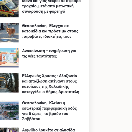
Μάνα και γιος νεκροί σε σφοδρό
τροχαίο, μετά από μετωπική
σύγκρουση με φορτηγό
Θεσσαλονίκη : Ελεγχοι σε
κατοικίδια και πρόστιμα στους
παραβάτες ιδιοκτήτες τους
Ανακοίνωση - ενημέρωση για
τις νέες ταυτότητες
Ελληνικός Χρυσός : Αλαζονεία
και απαξίωση απέναντι στους
κατοίκους της Χαλκιδικής
καταγγέλει ο Δήμος Αριστοτέλη
Θεσσαλονίκη : Κλείνει η
εσωτερική περιφερειακή οδός
για 6 ώρες , το βράδυ του
Σαββάτου
Αιφνίδιο λουκέτο σε αλυσίδα