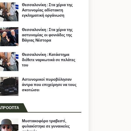
Θεσσαλονίκη : Στα χέρια της
Αστυνομίας αδίστακτη
εγκληματική οργάνωση
Θεσσαλονίκη : Στα χέρια της
αστυνομίας οι φονιάδες της
Βάγιας Νέστορα
Θεσσαλονίκη : Κατάστημα
διέθετε ναρκωτικά σε πελάτες
του
Αστυνομικοί πυροβόλησαν
άντρα που επιχείρησε να τους
σκοτώσει
ΑΠΡΟΟΠΤΑ
Μυστακοφόρο τραβεστί,
φυλακίστηκε σε γυναικείες