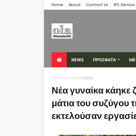
Home
About
Contact Us
RTL Version
NEWS
ΠΡΟΣΦΑΤΑ
ME
Αρχική σελίδα
Λέσβος
Νέα γυναίκα κάηκε 
μάτια του συζύγου τ
εκτελούσαν εργασί