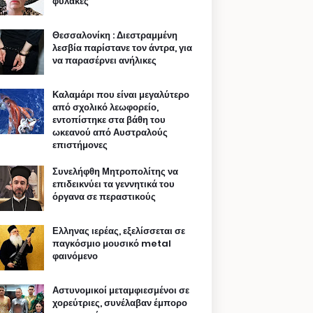
φυλακές
Θεσσαλονίκη : Διεστραμμένη
λεσβία παρίστανε τον άντρα, για
να παρασέρνει ανήλικες
Καλαμάρι που είναι μεγαλύτερο
από σχολικό λεωφορείο,
εντοπίστηκε στα βάθη του
ωκεανού από Αυστραλούς
επιστήμονες
Συνελήφθη Μητροπολίτης να
επιδεικνύει τα γεννητικά του
όργανα σε περαστικούς
Ελληνας ιερέας, εξελίσσεται σε
παγκόσμιο μουσικό metal
φαινόμενο
Αστυνομικοί μεταμφιεσμένοι σε
χορεύτριες, συνέλαβαν έμπορο