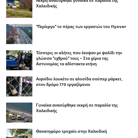
Νεκρή ανασύρθηκε γυναίκα σε παραλία της
Χαλκιδικής
"Περίεργο" το πέρας των εργασιών του flyover
Τέσσερις οι αλήτες που έκοψαν με ψαλίδι την
γλώσσα "εχθρού" τους - Στα χέρια της
Αστυνομίας τα αδίστακτα κτήνη
Αιφνίδιο λουκέτο σε αλυσίδα σούπερ μάρκετ,
στον δρόμο 170 εργαζόμενοι
Γυναίκα ανασύρθηκε νεκρή σε παραλία της
Χαλκιδικής
Θανατηφόρο τροχαίο στην Χαλκιδική