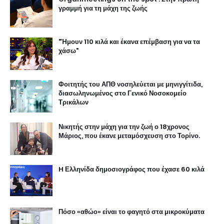
γραμμή για τη μάχη της ζωής
"Ήμουν 110 κιλά και έκανα επέμβαση για να τα
χάσω"
Φοιτητής του ΑΠΘ νοσηλεύεται με μηνιγγίτιδα,
διασωληνωμένος στο Γενικό Νοσοκομείο
Τρικάλων
Νικητής στην μάχη για την ζωή ο 18χρονος
Μάριος, που έκανε μεταμόσχευση στο Τορίνο.
H Ελληνίδα δημοσιογράφος που έχασε 60 κιλά
Πόσο «αθώο» είναι το φαγητό στα μικροκύματα