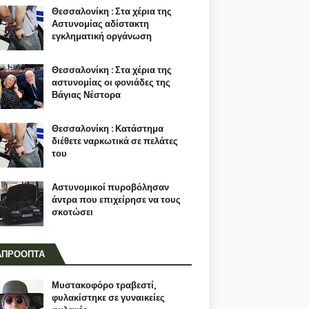
Θεσσαλονίκη : Στα χέρια της
Αστυνομίας αδίστακτη
εγκληματική οργάνωση
Θεσσαλονίκη : Στα χέρια της
αστυνομίας οι φονιάδες της
Βάγιας Νέστορα
Θεσσαλονίκη : Κατάστημα
διέθετε ναρκωτικά σε πελάτες
του
Αστυνομικοί πυροβόλησαν
άντρα που επιχείρησε να τους
σκοτώσει
ΑΠΡΟΟΠΤΑ
Μυστακοφόρο τραβεστί,
φυλακίστηκε σε γυναικείες