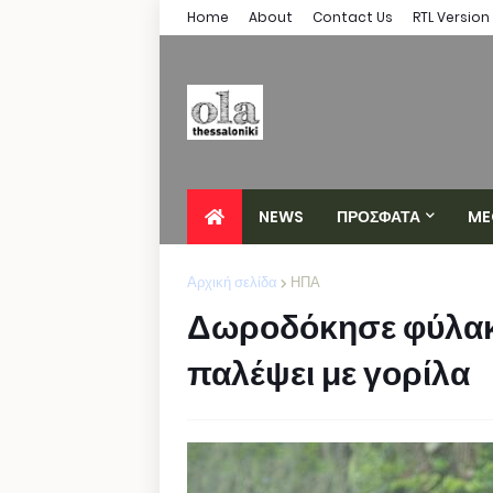
Home
About
Contact Us
RTL Version
NEWS
ΠΡΟΣΦΑΤΑ
ME
Αρχική σελίδα
ΗΠΑ
Δωροδόκησε φύλακα
παλέψει με γορίλα