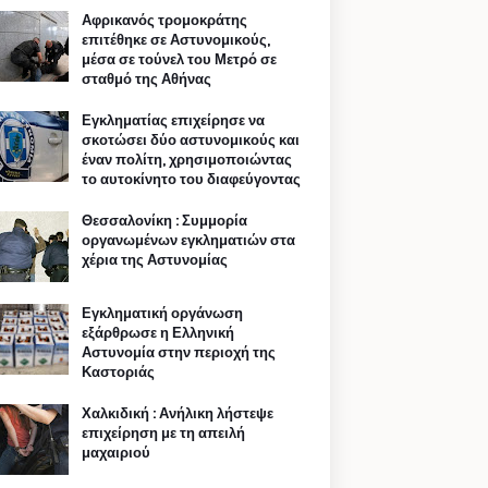
Αφρικανός τρομοκράτης
επιτέθηκε σε Αστυνομικούς,
μέσα σε τούνελ του Μετρό σε
σταθμό της Αθήνας
Εγκληματίας επιχείρησε να
σκοτώσει δύο αστυνομικούς και
έναν πολίτη, χρησιμοποιώντας
το αυτοκίνητο του διαφεύγοντας
Θεσσαλονίκη : Συμμορία
οργανωμένων εγκληματιών στα
χέρια της Αστυνομίας
Εγκληματική οργάνωση
εξάρθρωσε η Ελληνική
Αστυνομία στην περιοχή της
Καστοριάς
Χαλκιδική : Ανήλικη λήστεψε
επιχείρηση με τη απειλή
μαχαιριού