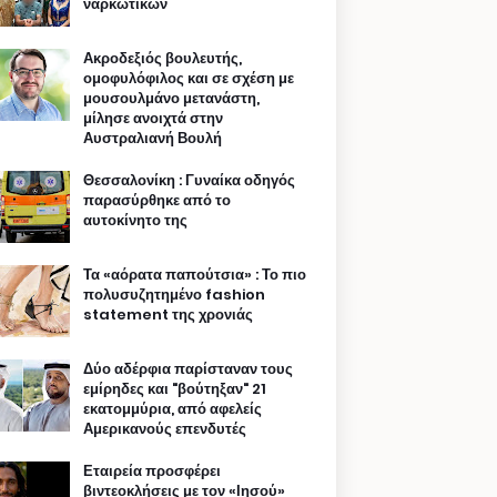
ναρκωτικών
Ακροδεξιός βουλευτής,
ομοφυλόφιλος και σε σχέση με
μουσουλμάνο μετανάστη,
μίλησε ανοιχτά στην
Αυστραλιανή Βουλή
Θεσσαλονίκη : Γυναίκα οδηγός
παρασύρθηκε από το
αυτοκίνητο της
Τα «αόρατα παπούτσια» : Το πιο
πολυσυζητημένο fashion
statement της χρονιάς
Δύο αδέρφια παρίσταναν τους
εμίρηδες και "βούτηξαν" 21
εκατομμύρια, από αφελείς
Αμερικανούς επενδυτές
Εταιρεία προσφέρει
βιντεοκλήσεις με τον «Ιησού»