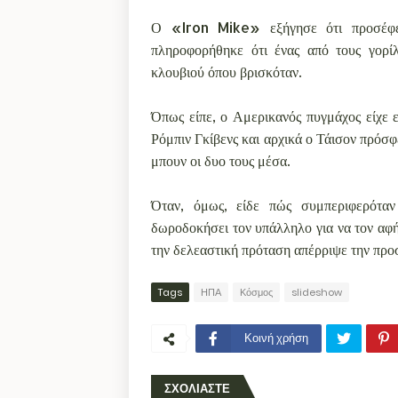
Ο «Iron Mike» εξήγησε ότι προσέφε
πληροφορήθηκε ότι ένας από τους γορί
κλουβιού όπου βρισκόταν.
Όπως είπε, ο Αμερικανός πυγμάχος είχε ε
Ρόμπιν Γκίβενς και αρχικά ο Τάισον πρόσφ
μπουν οι δυο τους μέσα.
Όταν, όμως, είδε πώς συμπεριφερόταν
δωροδοκήσει τον υπάλληλο για να τον αφή
την δελεαστική πρόταση απέρριψε την προ
Tags
ΗΠΑ
Κόσμος
slideshow
Κοινή χρήση
ΣΧΟΛΙΑΣΤΕ