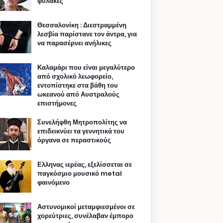
φυλακές
Θεσσαλονίκη : Διεστραμμένη
λεσβία παρίστανε τον άντρα, για
να παρασέρνει ανήλικες
Καλαμάρι που είναι μεγαλύτερο
από σχολικό λεωφορείο,
εντοπίστηκε στα βάθη του
ωκεανού από Αυστραλούς
επιστήμονες
Συνελήφθη Μητροπολίτης να
επιδεικνύει τα γεννητικά του
όργανα σε περαστικούς
Ελληνας ιερέας, εξελίσσεται σε
παγκόσμιο μουσικό metal
φαινόμενο
Αστυνομικοί μεταμφιεσμένοι σε
χορεύτριες, συνέλαβαν έμπορο