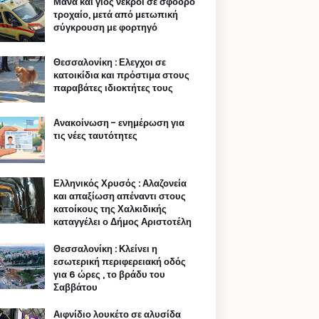
Μάνα και γιος νεκροί σε σφοδρό
τροχαίο, μετά από μετωπική
σύγκρουση με φορτηγό
Θεσσαλονίκη : Ελεγχοι σε
κατοικίδια και πρόστιμα στους
παραβάτες ιδιοκτήτες τους
Ανακοίνωση - ενημέρωση για
τις νέες ταυτότητες
Ελληνικός Χρυσός : Αλαζονεία
και απαξίωση απέναντι στους
κατοίκους της Χαλκιδικής
καταγγέλει ο Δήμος Αριστοτέλη
Θεσσαλονίκη : Κλείνει η
εσωτερική περιφερειακή οδός
για 6 ώρες , το βράδυ του
Σαββάτου
Αιφνίδιο λουκέτο σε αλυσίδα