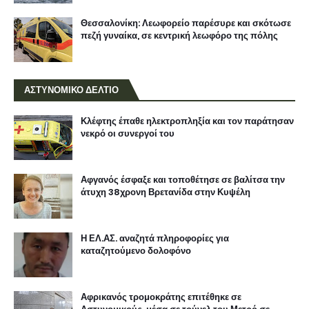
Θεσσαλονίκη: Λεωφορείο παρέσυρε και σκότωσε
πεζή γυναίκα, σε κεντρική λεωφόρο της πόλης
ΑΣΤΥΝΟΜΙΚΟ ΔΕΛΤΙΟ
Κλέφτης έπαθε ηλεκτροπληξία και τον παράτησαν
νεκρό οι συνεργοί του
Αφγανός έσφαξε και τοποθέτησε σε βαλίτσα την
άτυχη 38χρονη Βρετανίδα στην Κυψέλη
Η ΕΛ.ΑΣ. αναζητά πληροφορίες για
καταζητούμενο δολοφόνο
Αφρικανός τρομοκράτης επιτέθηκε σε