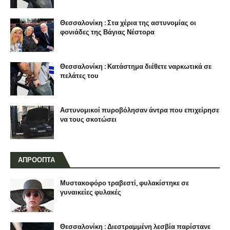
Θεσσαλονίκη : Στα χέρια της αστυνομίας οι
φονιάδες της Βάγιας Νέστορα
Θεσσαλονίκη : Κατάστημα διέθετε ναρκωτικά σε
πελάτες του
Αστυνομικοί πυροβόλησαν άντρα που επιχείρησε
να τους σκοτώσει
ΑΠΡΟΟΠΤΑ
Μυστακοφόρο τραβεστί, φυλακίστηκε σε
γυναικείες φυλακές
Θεσσαλονίκη : Διεστραμμένη λεσβία παρίστανε