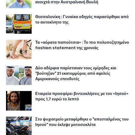
ανοιχτά στην Αυστραλιανή Βουλή
Θεσσαλονίκη : Γυναίκα οδηγός παρασύρθηκε από
το αυτοκίνητο της
Τα «αόρατα παπούτσια» : Το πιο πολυσυζητημένο
fashion statement της χρονιάς
Δύο αδέρφια παρίσταναν τους εμίρηδες και
"βούτηξαν" 21 εκατομμύρια, από αφελείς
Αμερικανούς επενδυτές
Εταιρεία προσφέρει βιντεοκλήσεις με τον «Ιησού»
προς 1,7 ευρώ το λεπτό
Στο ψυχιατρείο μεταφέρθηκε ο "απεσταλμένος του
Ιησού" που έκλεψε μοτοσυκλέτα