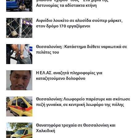
Αστυνομίας τα αδίστακτα κτήνη
Αιφνίδιο λουκέτο σε αλυσίδα σούπερ μάρκετ,
στον δρόμο 170 εργαζόμενοι
Θεσσαλονίκη : Κατάστημα διέθετε ναρκωτικά σε
πελάτες του
Η ΕΛ.ΑΣ. αναζητά πληροφορίες για
καταζητούμενο δολοφόνο
Θεσσαλονίκη: Λεωφορείο παρέσυρε και σκότωσε
πεζή γυναίκα, σε κεντρική λεωφόρο της πόλης
Θανατηφόρα τροχαία σε Θεσσαλονίκη και
Χαλκιδική