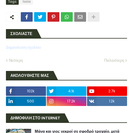
Tags
Ιταλία
ΣΧΟΛΙΑΣΤΕ
Δημοσίευση σχολίου
Νεότερη
Παλαιότερη
ΑΚΟΛΟΥΘΗΣΤΕ ΜΑΣ
102k
4.1k
2.7k
500
17.2k
1.2k
ΔΗΜΟΦΙΛΗ ΣΤΟ INTERNET
Μάνα και γιος νεκροί σε σφοδρό τροχαίο, μετά