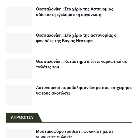
Θεσσαλονίκη : Στα χέρια της Αστυνομίας
αδίστακτη εγκληματική οργάνωση
Θεσσαλονίκη : Στα χέρια της αστυνομίας οι
φονιάδες της Βάγιας Νέστορα
Θεσσαλονίκη : Κατάστημα διέθετε ναρκωτικά σε
πελάτες του
Αστυνομικοί πυροβόλησαν άντρα που επιχείρησε
να τους σκοτώσει
ΑΠΡΟΟΠΤΑ
Μυστακοφόρο τραβεστί, φυλακίστηκε σε
γυναικείες φυλακές