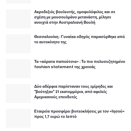
Ακροδεξιός βουλευτής, ομοφυλόφιλος και σε
σχέση με μουσουλμάνο μετανάστη, μίλησε
ανοιχτά στην Αυστραλιανή Βουλή
Θεσσαλονίκη : Γυναίκα οδηγός παρασύρθηκε από
το αυτοκίνητο της
Τα «αόρατα παπούτσια» : Το πιο πολυσυζητημένο
fashion statement της χρονιάς
Δύο αδέρφια παρίσταναν τους εμίρηδες και
"βούτηξαν" 21 εκατομμύρια, από αφελείς
Αμερικανούς επενδυτές
Εταιρεία προσφέρει βιντεοκλήσεις με τον «Ιησού»
προς 1,7 ευρώ το λεπτό