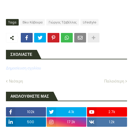
Tags
Βίκυ Κάβουρα
Γιώργος Τζαβέλλας
Lifestyle
ΣΧΟΛΙΑΣΤΕ
Δημοσίευση σχολίου
Νεότερη
Παλαιότερη
ΑΚΟΛΟΥΘΗΣΤΕ ΜΑΣ
102k
4.1k
2.7k
500
17.2k
1.2k