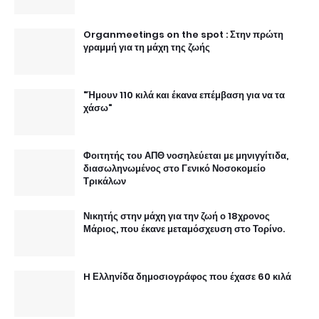
Organmeetings on the spot : Στην πρώτη
γραμμή για τη μάχη της ζωής
"Ήμουν 110 κιλά και έκανα επέμβαση για να τα
χάσω"
Φοιτητής του ΑΠΘ νοσηλεύεται με μηνιγγίτιδα,
διασωληνωμένος στο Γενικό Νοσοκομείο
Τρικάλων
Νικητής στην μάχη για την ζωή ο 18χρονος
Μάριος, που έκανε μεταμόσχευση στο Τορίνο.
H Ελληνίδα δημοσιογράφος που έχασε 60 κιλά