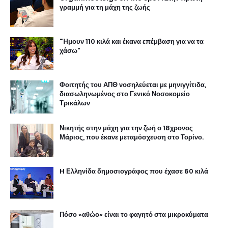
γραμμή για τη μάχη της ζωής
"Ήμουν 110 κιλά και έκανα επέμβαση για να τα
χάσω"
Φοιτητής του ΑΠΘ νοσηλεύεται με μηνιγγίτιδα,
διασωληνωμένος στο Γενικό Νοσοκομείο
Τρικάλων
Νικητής στην μάχη για την ζωή ο 18χρονος
Μάριος, που έκανε μεταμόσχευση στο Τορίνο.
H Ελληνίδα δημοσιογράφος που έχασε 60 κιλά
Πόσο «αθώο» είναι το φαγητό στα μικροκύματα