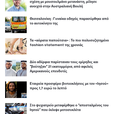
σχέση με μουσουλμάνο μετανάστη, μίλησε
ανοιχτά στην Αυστραλιανή Βουλή
Θεσσαλονίκη : Γυναίκα οδηγός παρασύρθηκε από
το αυτοκίνητο της
Τα «αόρατα παπούτσια» : Το πιο πολυσυζητημένο
fashion statement της χρονιάς
Δύο αδέρφια παρίσταναν τους εμίρηδες και
"βούτηξαν" 21 εκατομμύρια, από αφελείς
Αμερικανούς επενδυτές
Εταιρεία προσφέρει βιντεοκλήσεις με τον «Ιησού»
προς 1,7 ευρώ το λεπτό
Στο ψυχιατρείο μεταφέρθηκε ο "απεσταλμένος του
Ιησού" που έκλεψε μοτοσυκλέτα