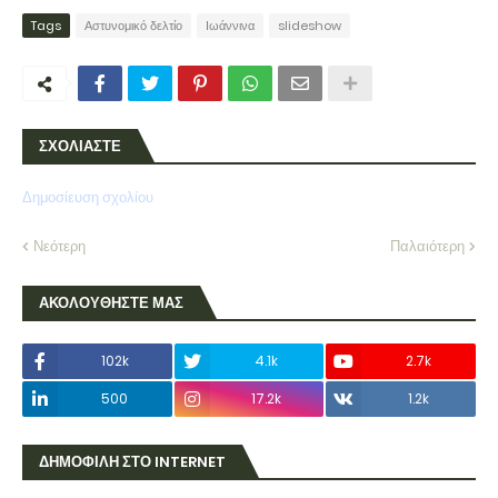
Tags
Αστυνομικό δελτίο
Ιωάννινα
slideshow
ΣΧΟΛΙΑΣΤΕ
Δημοσίευση σχολίου
Νεότερη
Παλαιότερη
ΑΚΟΛΟΥΘΗΣΤΕ ΜΑΣ
102k
4.1k
2.7k
500
17.2k
1.2k
ΔΗΜΟΦΙΛΗ ΣΤΟ INTERNET