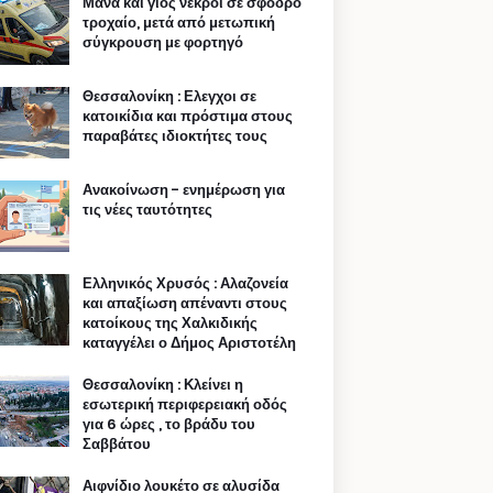
Μάνα και γιος νεκροί σε σφοδρό
τροχαίο, μετά από μετωπική
σύγκρουση με φορτηγό
Θεσσαλονίκη : Ελεγχοι σε
κατοικίδια και πρόστιμα στους
παραβάτες ιδιοκτήτες τους
Ανακοίνωση - ενημέρωση για
τις νέες ταυτότητες
Ελληνικός Χρυσός : Αλαζονεία
και απαξίωση απέναντι στους
κατοίκους της Χαλκιδικής
καταγγέλει ο Δήμος Αριστοτέλη
Θεσσαλονίκη : Κλείνει η
εσωτερική περιφερειακή οδός
για 6 ώρες , το βράδυ του
Σαββάτου
Αιφνίδιο λουκέτο σε αλυσίδα