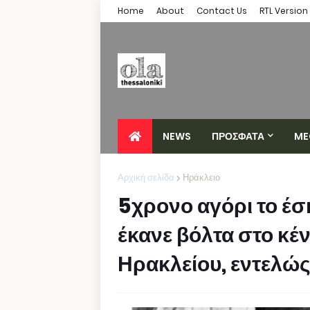
Home
About
Contact Us
RTL Version
NEWS
ΠΡΟΣΦΑΤΑ
ME
Αρχική σελίδα
Ηράκλειο
5χρονο αγόρι το έσκ
έκανε βόλτα στο κέ
Ηρακλείου, εντελώ