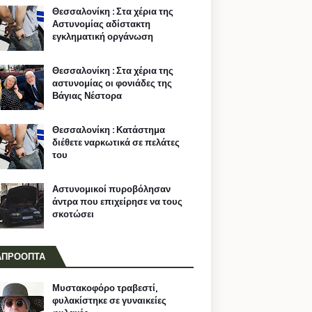
Θεσσαλονίκη : Στα χέρια της
Αστυνομίας αδίστακτη
εγκληματική οργάνωση
Θεσσαλονίκη : Στα χέρια της
αστυνομίας οι φονιάδες της
Βάγιας Νέστορα
Θεσσαλονίκη : Κατάστημα
διέθετε ναρκωτικά σε πελάτες
του
Αστυνομικοί πυροβόλησαν
άντρα που επιχείρησε να τους
σκοτώσει
ΑΠΡΟΟΠΤΑ
Μυστακοφόρο τραβεστί,
φυλακίστηκε σε γυναικείες