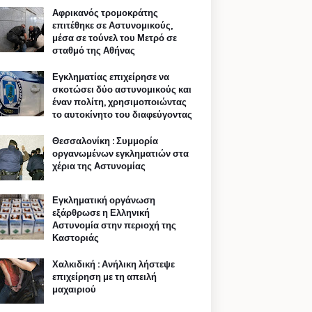
Αφρικανός τρομοκράτης
επιτέθηκε σε Αστυνομικούς,
μέσα σε τούνελ του Μετρό σε
σταθμό της Αθήνας
Εγκληματίας επιχείρησε να
σκοτώσει δύο αστυνομικούς και
έναν πολίτη, χρησιμοποιώντας
το αυτοκίνητο του διαφεύγοντας
Θεσσαλονίκη : Συμμορία
οργανωμένων εγκληματιών στα
χέρια της Αστυνομίας
Εγκληματική οργάνωση
εξάρθρωσε η Ελληνική
Αστυνομία στην περιοχή της
Καστοριάς
Χαλκιδική : Ανήλικη λήστεψε
επιχείρηση με τη απειλή
μαχαιριού