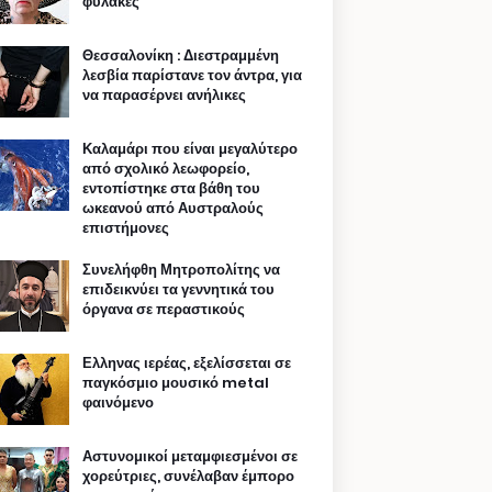
φυλακές
Θεσσαλονίκη : Διεστραμμένη
λεσβία παρίστανε τον άντρα, για
να παρασέρνει ανήλικες
Καλαμάρι που είναι μεγαλύτερο
από σχολικό λεωφορείο,
εντοπίστηκε στα βάθη του
ωκεανού από Αυστραλούς
επιστήμονες
Συνελήφθη Μητροπολίτης να
επιδεικνύει τα γεννητικά του
όργανα σε περαστικούς
Ελληνας ιερέας, εξελίσσεται σε
παγκόσμιο μουσικό metal
φαινόμενο
Αστυνομικοί μεταμφιεσμένοι σε
χορεύτριες, συνέλαβαν έμπορο