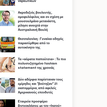
ναρκωτικών
Ακροδεξιός βουλευτής,
ομοφυλόφιλος και σε σχέση με
μουσουλμάνο μετανάστη,
μίλησε ανοιχτά στην
Αυστραλιανή Βουλή
Θεσσαλονίκη : Γυναίκα οδηγός
παρασύρθηκε από το
αυτοκίνητο της
Τα «αόρατα παπούτσια» : Το πιο
πολυσυζητημένο fashion
statement της χρονιάς
Δύο αδέρφια παρίσταναν τους
εμίρηδες και "βούτηξαν" 21
εκατομμύρια, από αφελείς
Αμερικανούς επενδυτές
Εταιρεία προσφέρει
βιντεοκλήσεις με τον «Ιησού»