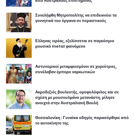
από Αυστραλούς επιστήμονες
Συνελήφθη Μητροπολίτης να επιδεικνύει τα
γεννητικά του όργανα σε περαστικούς
Ελληνας ιερέας, εξελίσσεται σε παγκόσμιο
μουσικό metal φαινόμενο
Αστυνομικοί μεταμφιεσμένοι σε χορεύτριες,
συνέλαβαν έμπορο ναρκωτικών
Ακροδεξιός βουλευτής, ομοφυλόφιλος και σε
σχέση με μουσουλμάνο μετανάστη, μίλησε
ανοιχτά στην Αυστραλιανή Βουλή
Θεσσαλονίκη : Γυναίκα οδηγός παρασύρθηκε από
το αυτοκίνητο της