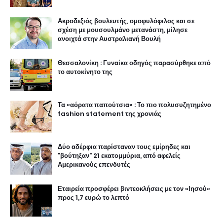
Ακροδεξιός βουλευτής, ομοφυλόφιλος και σε
σχέση με μουσουλμάνο μετανάστη, μίλησε
ανοιχτά στην Αυστραλιανή Βουλή
Θεσσαλονίκη : Γυναίκα οδηγός παρασύρθηκε από
το αυτοκίνητο της
Τα «αόρατα παπούτσια» : Το πιο πολυσυζητημένο
fashion statement της χρονιάς
Δύο αδέρφια παρίσταναν τους εμίρηδες και
"βούτηξαν" 21 εκατομμύρια, από αφελείς
Αμερικανούς επενδυτές
Εταιρεία προσφέρει βιντεοκλήσεις με τον «Ιησού»
προς 1,7 ευρώ το λεπτό