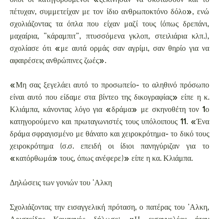
πέτυχαν, συμμετείχαν με τον ίδιο ανθρωποκτόνο δόλο», ενώ
σχολιάζοντας τα όπλα που είχαν μαζί τους (όπως δρεπάνι,
μαχαίρια, "κάραμπιτ", πτυσσόμενα γκλοπ, στειλιάρια κλπ.),
σχολίασε ότι «με αυτά ορμάς σαν αγρίμι, σαν θηρίο για να
αφαιρέσεις ανθρώπινες ζωές».
«Μη σας ξεγελάει αυτό το προσωπείο- το αληθινό πρόσωπο
είναι αυτό που είδαμε στα βίντεο της δικογραφίας» είπε η κ.
Κλιάμπα, κάνοντας λόγο για «δράμα» με σκηνοθέτη τον 1ο
κατηγορούμενο και πρωταγωνιστές τους υπόλοιπους 11. «Ένα
δράμα σφραγισμένο με θάνατο και χειροκρότημα- το δικό τους
χειροκρότημα (σ.σ. επειδή οι ίδιοι πανηγύριζαν για το
«κατόρθωμά» τους, όπως ανέφερε)» είπε η κα. Κλιάμπα.
Δηλώσεις των γονιών του 'Αλκη
Σχολιάζοντας την εισαγγελική πρόταση, ο πατέρας του 'Αλκη,
Αριστείδης Καμπανός δήλωσε: «Η εισαγγελέας ήταν