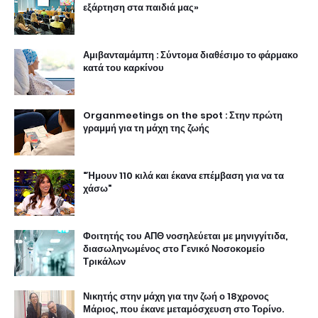
εξάρτηση στα παιδιά μας»
Αμιβανταμάμπη : Σύντομα διαθέσιμο το φάρμακο
κατά του καρκίνου
Organmeetings on the spot : Στην πρώτη
γραμμή για τη μάχη της ζωής
"Ήμουν 110 κιλά και έκανα επέμβαση για να τα
χάσω"
Φοιτητής του ΑΠΘ νοσηλεύεται με μηνιγγίτιδα,
διασωληνωμένος στο Γενικό Νοσοκομείο
Τρικάλων
Νικητής στην μάχη για την ζωή ο 18χρονος
Μάριος, που έκανε μεταμόσχευση στο Τορίνο.