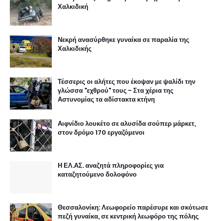
Χαλκιδική
Νεκρή ανασύρθηκε γυναίκα σε παραλία της
Χαλκιδικής
Τέσσερις οι αλήτες που έκοψαν με ψαλίδι την
γλώσσα "εχθρού" τους - Στα χέρια της
Αστυνομίας τα αδίστακτα κτήνη
Αιφνίδιο λουκέτο σε αλυσίδα σούπερ μάρκετ,
στον δρόμο 170 εργαζόμενοι
Η ΕΛ.ΑΣ. αναζητά πληροφορίες για
καταζητούμενο δολοφόνο
Θεσσαλονίκη: Λεωφορείο παρέσυρε και σκότωσε
πεζή γυναίκα, σε κεντρική λεωφόρο της πόλης