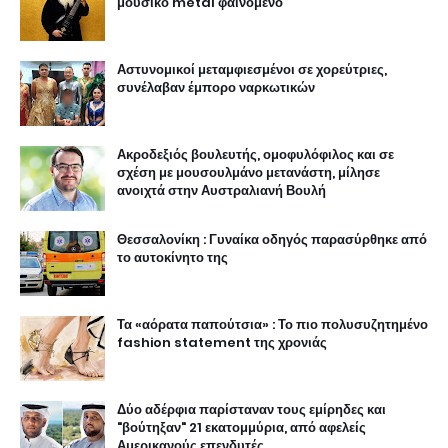
μουσικό metal φαινόμενο
Αστυνομικοί μεταμφιεσμένοι σε χορεύτριες,
συνέλαβαν έμπορο ναρκωτικών
Ακροδεξιός βουλευτής, ομοφυλόφιλος και σε
σχέση με μουσουλμάνο μετανάστη, μίλησε
ανοιχτά στην Αυστραλιανή Βουλή
Θεσσαλονίκη : Γυναίκα οδηγός παρασύρθηκε από
το αυτοκίνητο της
Τα «αόρατα παπούτσια» : Το πιο πολυσυζητημένο
fashion statement της χρονιάς
Δύο αδέρφια παρίσταναν τους εμίρηδες και
"βούτηξαν" 21 εκατομμύρια, από αφελείς
Αμερικανούς επενδυτές