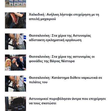
Χαλκιδική : Ανήλικη λήστεψε επιχείρηση με τη
απειλή μαχαιριού
Θεσσαλονίκη : Στα χέρια της Αστυνομίας
αδίστακτη εγκληματική οργάνωση
Θεσσαλονίκη : Στα χέρια της αστυνομίας οι
φονιάδες της Βάγιας Νέστορα
Θεσσαλονίκη : Κατάστημα διέθετε ναρκωτικά σε
πελάτες του
Αστυνομικοί πυροβόλησαν άντρα που επιχείρησε
να τους σκοτώσει