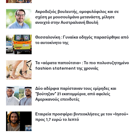
Ακροδεξιός βουλευτής, ομοφυλόφιλος και σε
σχέση με μουσουλμάνο μετανάστη, μίλησε
ανοιχτά στην Αυστραλιανή Βουλή
Θεσσαλονίκη : Γυναίκα οδηγός παρασύρθηκε από
το αυτοκίνητο της
Τα «αόρατα παπούτσια» : Το πιο πολυσυζητημένο
fashion statement της χρονιάς
Δύο αδέρφια παρίσταναν τους εμίρηδες και
"βούτηξαν" 21 εκατομμύρια, από αφελείς
Αμερικανούς επενδυτές
Εταιρεία προσφέρει βιντεοκλήσεις με τον «Ιησού»
προς 1,7 ευρώ το λεπτό