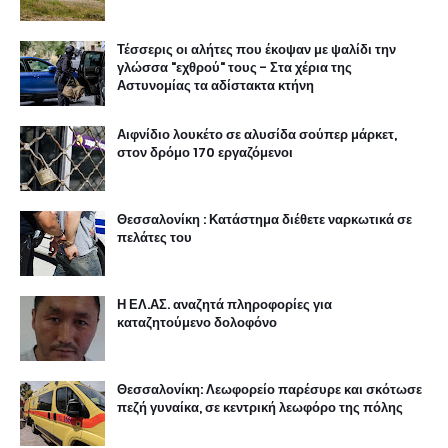
Τέσσερις οι αλήτες που έκοψαν με ψαλίδι την
γλώσσα "εχθρού" τους - Στα χέρια της
Αστυνομίας τα αδίστακτα κτήνη
Αιφνίδιο λουκέτο σε αλυσίδα σούπερ μάρκετ,
στον δρόμο 170 εργαζόμενοι
Θεσσαλονίκη : Κατάστημα διέθετε ναρκωτικά σε
πελάτες του
Η ΕΛ.ΑΣ. αναζητά πληροφορίες για
καταζητούμενο δολοφόνο
Θεσσαλονίκη: Λεωφορείο παρέσυρε και σκότωσε
πεζή γυναίκα, σε κεντρική λεωφόρο της πόλης