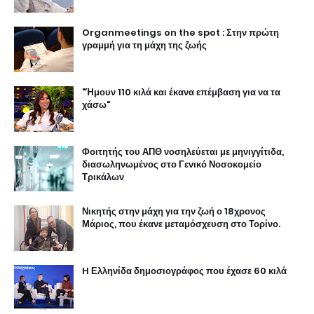
Organmeetings on the spot : Στην πρώτη
γραμμή για τη μάχη της ζωής
"Ήμουν 110 κιλά και έκανα επέμβαση για να τα
χάσω"
Φοιτητής του ΑΠΘ νοσηλεύεται με μηνιγγίτιδα,
διασωληνωμένος στο Γενικό Νοσοκομείο
Τρικάλων
Νικητής στην μάχη για την ζωή ο 18χρονος
Μάριος, που έκανε μεταμόσχευση στο Τορίνο.
H Ελληνίδα δημοσιογράφος που έχασε 60 κιλά