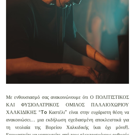
Με ενθουσιασμό σας ανακοινώνουμε ότι Ο ΠΟΛΙΤΙΣΤΙΚΟΣ
ΚΑΙ ΦΥΣΙΟΛΑΤΡΙΚΟΣ ΟΜΙΛΟΣ ΠΑΛΑΙΟΧΩΡΙΟΥ
ΧΑΛΚΙΔΙΚΗΣ “To Καστέλι” είναι στην ευχάριστη θέση να
ανακοινώσει… μια εκδήλωση σχεδιασμένη αποκλειστικά για
τη νεολαία της Βορείου Χαλκιδικής (και όχι μόνο!).
Ετοιμαστείτε να γοητευτείτε από τους ηλεκτρισμένους ρυθμούς