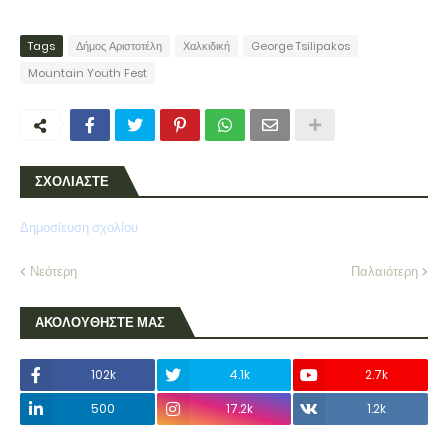
Tags
Δήμος Αριστοτέλη
Χαλκιδική
George Tsilipakos
Mountain Youth Fest
ΣΧΟΛΙΑΣΤΕ
Δημοσίευση σχολίου
Νεότερη
Παλαιότερη
ΑΚΟΛΟΥΘΗΣΤΕ ΜΑΣ
102k
4.1k
2.7k
500
17.2k
1.2k