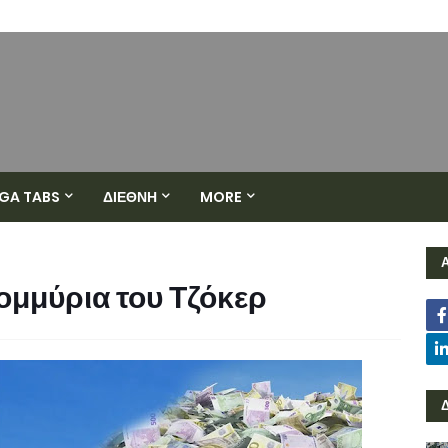
GA TABS
ΔΙΕΘΝΗ
MORE
ομμύρια του Τζόκερ