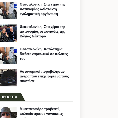
Θεσσαλονίκη : Στα χέρια της
Αστυνομίας αδίστακτη
εγκληματική οργάνωση
Θεσσαλονίκη : Στα χέρια της
αστυνομίας οι φονιάδες της
Βάγιας Νέστορα
Θεσσαλονίκη : Κατάστημα
διέθετε ναρκωτικά σε πελάτες
του
Αστυνομικοί πυροβόλησαν
άντρα που επιχείρησε να τους
σκοτώσει
ΑΠΡΟΟΠΤΑ
Μυστακοφόρο τραβεστί,
φυλακίστηκε σε γυναικείες