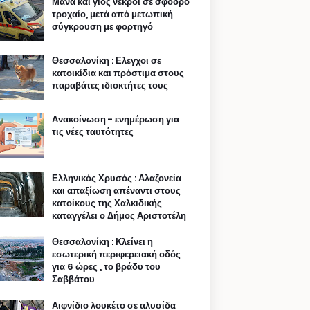
Μάνα και γιος νεκροί σε σφοδρό
τροχαίο, μετά από μετωπική
σύγκρουση με φορτηγό
Θεσσαλονίκη : Ελεγχοι σε
κατοικίδια και πρόστιμα στους
παραβάτες ιδιοκτήτες τους
Ανακοίνωση - ενημέρωση για
τις νέες ταυτότητες
Ελληνικός Χρυσός : Αλαζονεία
και απαξίωση απέναντι στους
κατοίκους της Χαλκιδικής
καταγγέλει ο Δήμος Αριστοτέλη
Θεσσαλονίκη : Κλείνει η
εσωτερική περιφερειακή οδός
για 6 ώρες , το βράδυ του
Σαββάτου
Αιφνίδιο λουκέτο σε αλυσίδα