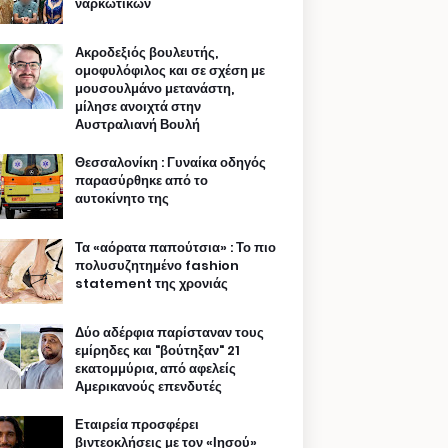
ναρκωτικών
Ακροδεξιός βουλευτής,
ομοφυλόφιλος και σε σχέση με
μουσουλμάνο μετανάστη,
μίλησε ανοιχτά στην
Αυστραλιανή Βουλή
Θεσσαλονίκη : Γυναίκα οδηγός
παρασύρθηκε από το
αυτοκίνητο της
Τα «αόρατα παπούτσια» : Το πιο
πολυσυζητημένο fashion
statement της χρονιάς
Δύο αδέρφια παρίσταναν τους
εμίρηδες και "βούτηξαν" 21
εκατομμύρια, από αφελείς
Αμερικανούς επενδυτές
Εταιρεία προσφέρει
βιντεοκλήσεις με τον «Ιησού»