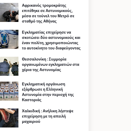
Αφρικανός τρομοκράτης
επιτέθηκε σε Αστυνομικούς,
μέσα σε τούνελ του Μετρό σε
σταθμό της Αθήνας
Εγκληματίας επιχείρησε να
σκοτώσει δύο αστυνομικούς και
έναν πολίτη, χρησιμοποιώντας
το αυτοκίνητο του διαφεύγοντας
Θεσσαλονίκη : Συμμορία
οργανωμένων εγκληματιών στα
χέρια της Αστυνομίας
Εγκληματική οργάνωση
εξάρθρωσε η Ελληνική
Αστυνομία στην περιοχή της
Καστοριάς
Χαλκιδική : Ανήλικη λήστεψε
επιχείρηση με τη απειλή
μαχαιριού