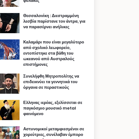
φυλακές
Θεσσαλονίκη : Διεστραμμένη
λεσβία παρίστανε τον άντρα, για
να παρασέρνει ανήλικες
Καλαμάρι που είναι μεγαλύτερο
από σχολικό λεωφορείο,
εντοπίστηκε στα βάθη του
ωκεανού από Αυστραλούς
επιστήμονες
Συνελήφθη Μητροπολίτης να
επιδεικνύει τα γεννητικά του
όργανα σε περαστικούς
Ελληνας ιερέας, εξελίσσεται σε
παγκόσμιο μουσικό metal
φαινόμενο
Αστυνομικοί μεταμφιεσμένοι σε
χορεύτριες, συνέλαβαν έμπορο