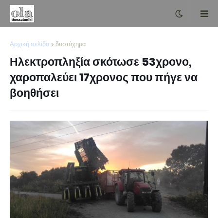
Αρχική σελίδα
δυστύχημα
Ηλεκτροπληξία σκότωσε 53χρονο,
χαροπαλεύει 17χρονος που πήγε να
βοηθήσει