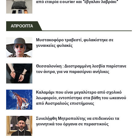
από εταιρία courier και "έβγαλαν λαβράκι"
ΑΠΡΟΟΠΤΑ
Μυστακοφόρο τραβεστί, φυλακίστηκε σε
γυναικείες φυλακές
Θεσσαλονίκη : Διεστραμμένη λεσβία παρίστανε
τον άντρα, για να παρασέρνει ανήλικες
Καλαμάρι που είναι μεγαλύτερο από σχολικό
λεωφορείο, εντοπίστηκε στα βάθη του ωκεανού
από Αυστραλούς επιστήμονες
Συνελήφθη Μητροπολίτης να επιδεικνύει τα
γεννητικά του όργανα σε περαστικούς