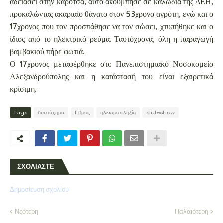
αδειάσει στην καρότσα, αυτό ακούμπησε σε καλώδια της ΔΕΗ,
προκαλώντας ακαριαίο θάνατο στον 53χρονο αγρότη, ενώ και ο
17χρονος που τον προσπάθησε να τον σώσει, χτυπήθηκε και ο
ίδιος από το ηλεκτρικό ρεύμα. Ταυτόχρονα, όλη η παραγωγή
βαμβακιού πήρε φωτιά.
Ο 17χρονος μεταφέρθηκε στο Πανεπιστημιακό Νοσοκομείο
Αλεξανδρούπολης και η κατάστασή του είναι εξαιρετικά
κρίσιμη.
Tags
δυστύχημα
Εβρος
ηλεκτροπληξία
slideshow
ΣΧΟΛΙΑΣΤΕ
Δημοσίευση σχολίου
Νεότερη
Παλαιότερη