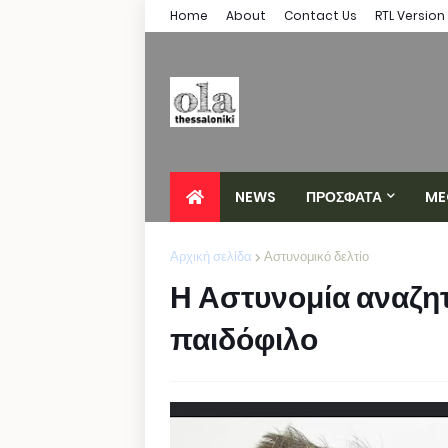
Home
About
Contact Us
RTL Version
NEWS
ΠΡΟΣΦΑΤΑ
ME
Αρχική σελίδα
Αστυνομικό δελτίο
Η Αστυνομία αναζη
παιδόφιλο