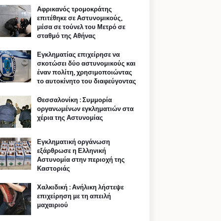
Αφρικανός τρομοκράτης
επιτέθηκε σε Αστυνομικούς,
μέσα σε τούνελ του Μετρό σε
σταθμό της Αθήνας
Εγκληματίας επιχείρησε να
σκοτώσει δύο αστυνομικούς και
έναν πολίτη, χρησιμοποιώντας
το αυτοκίνητο του διαφεύγοντας
Θεσσαλονίκη : Συμμορία
οργανωμένων εγκληματιών στα
χέρια της Αστυνομίας
Εγκληματική οργάνωση
εξάρθρωσε η Ελληνική
Αστυνομία στην περιοχή της
Καστοριάς
Χαλκιδική : Ανήλικη λήστεψε
επιχείρηση με τη απειλή
μαχαιριού