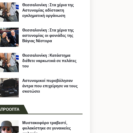
Θεσσαλονίκη : Στα χέρια της
Αστυνομίας αδίστακτη
εγκληματική οργάνωση
Θεσσαλονίκη : Στα χέρια της
αστυνομίας οι φονιάδες της
Βάγιας Νέστορα
Θεσσαλονίκη : Κατάστημα
διέθετε ναρκωτικά σε πελάτες
του
Αστυνομικοί πυροβόλησαν
άντρα που επιχείρησε να τους
σκοτώσει
ΑΠΡΟΟΠΤΑ
Μυστακοφόρο τραβεστί,
φυλακίστηκε σε γυναικείες