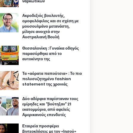
ναρκωτικών
Ακροδεξιός βουλευτής,
ομοφυλόφιλος και σε σχέση με
μουσουλμάνο μετανάστη,
μίλησε ανοιχτά στην
Αυστραλιανή Βουλή
Θεσσαλονίκη : Γυναίκα οδηγός
παρασύρθηκε από το
αυτοκίνητο της
Τα «αόρατα παπούτσια» : Το πιο
πολυσυζητημένο fashion
statement της χρονιάς
Δύο αδέρφια παρίσταναν τους
εμίρηδες και "βούτηξαν" 21
εκατομμύρια, από αφελείς
Αμερικανούς επενδυτές
Εταιρεία προσφέρει
βιντεοκλήσεις με τον «Ιησού»