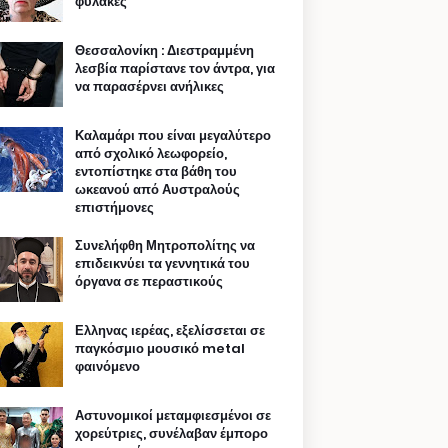
φυλακές
Θεσσαλονίκη : Διεστραμμένη
λεσβία παρίστανε τον άντρα, για
να παρασέρνει ανήλικες
Καλαμάρι που είναι μεγαλύτερο
από σχολικό λεωφορείο,
εντοπίστηκε στα βάθη του
ωκεανού από Αυστραλούς
επιστήμονες
Συνελήφθη Μητροπολίτης να
επιδεικνύει τα γεννητικά του
όργανα σε περαστικούς
Ελληνας ιερέας, εξελίσσεται σε
παγκόσμιο μουσικό metal
φαινόμενο
Αστυνομικοί μεταμφιεσμένοι σε
χορεύτριες, συνέλαβαν έμπορο