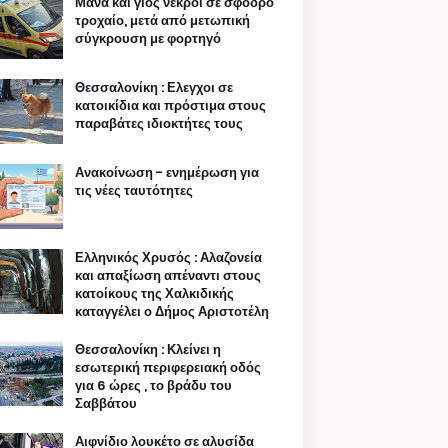
Μάνα και γιος νεκροί σε σφοδρό
τροχαίο, μετά από μετωπική
σύγκρουση με φορτηγό
Θεσσαλονίκη : Ελεγχοι σε
κατοικίδια και πρόστιμα στους
παραβάτες ιδιοκτήτες τους
Ανακοίνωση - ενημέρωση για
τις νέες ταυτότητες
Ελληνικός Χρυσός : Αλαζονεία
και απαξίωση απέναντι στους
κατοίκους της Χαλκιδικής
καταγγέλει ο Δήμος Αριστοτέλη
Θεσσαλονίκη : Κλείνει η
εσωτερική περιφερειακή οδός
για 6 ώρες , το βράδυ του
Σαββάτου
Αιφνίδιο λουκέτο σε αλυσίδα