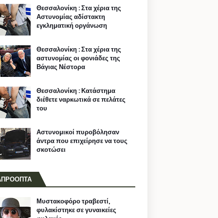
Θεσσαλονίκη : Στα χέρια της
Αστυνομίας αδίστακτη
εγκληματική οργάνωση
Θεσσαλονίκη : Στα χέρια της
αστυνομίας οι φονιάδες της
Βάγιας Νέστορα
Θεσσαλονίκη : Κατάστημα
διέθετε ναρκωτικά σε πελάτες
του
Αστυνομικοί πυροβόλησαν
άντρα που επιχείρησε να τους
σκοτώσει
ΑΠΡΟΟΠΤΑ
Μυστακοφόρο τραβεστί,
φυλακίστηκε σε γυναικείες