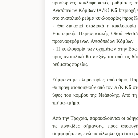
προσωρινές κυκλοφοριακές ρυθμίσεις 
Ανισόπεδων Κόμβων (Α/Κ) Κ5 (περιοχή ν
στο ανατολικό ρεύμα κυκλοφορίας (προς Κ
- Θα διακοπεί σταδιακά η κυκλοφορία
Εσωτερικής Περιφερειακής Οδού Θεσσαλ
προαναφερόμενων Ανισόπεδων Κόμβων.
- Η κυκλοφορία των οχημάτων στην Εσωτ
προς ανατολικά θα διεξάγεται από τις δ
ρεύματος πορείας.
Σύμφωνα με πληροφορίες, από αύριο, Παρ
θα πραγματοποιηθούν από τον Α/Κ Κ5 στ
ύψος του κόμβου της Νεάπολης. Από τη 
τμήμα-τμήμα.
Από την Τροχαία, παρακαλούνται οι οδηγ
τις πινακίδες σήμανσης, προς αποφυγ
συμφορήσεων, ενώ παράλληλα ζητείται η κ