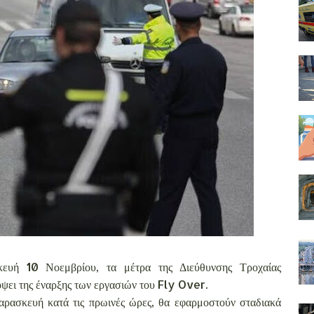
κευή 10 Νοεμβρίου, τα μέτρα της Διεύθυνσης Τροχαίας
ψει της έναρξης των εργασιών του Fly Over.
αρασκευή κατά τις πρωινές ώρες, θα εφαρμοστούν σταδιακά