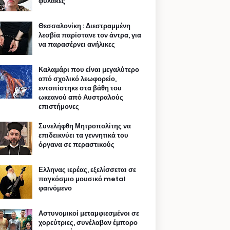
φυλακές
Θεσσαλονίκη : Διεστραμμένη
λεσβία παρίστανε τον άντρα, για
να παρασέρνει ανήλικες
Καλαμάρι που είναι μεγαλύτερο
από σχολικό λεωφορείο,
εντοπίστηκε στα βάθη του
ωκεανού από Αυστραλούς
επιστήμονες
Συνελήφθη Μητροπολίτης να
επιδεικνύει τα γεννητικά του
όργανα σε περαστικούς
Ελληνας ιερέας, εξελίσσεται σε
παγκόσμιο μουσικό metal
φαινόμενο
Αστυνομικοί μεταμφιεσμένοι σε
χορεύτριες, συνέλαβαν έμπορο