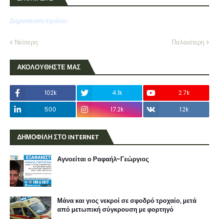
Δημοσίευση σχολίου
Νεότερη
Παλαιότερη
ΑΚΟΛΟΥΘΗΣΤΕ ΜΑΣ
102k
4.1k
2.7k
500
17.2k
1.2k
ΔΗΜΟΦΙΛΗ ΣΤΟ INTERNET
Αγνοείται ο Ραφαήλ-Γεώργιος
Μάνα και γιος νεκροί σε σφοδρό τροχαίο, μετά
από μετωπική σύγκρουση με φορτηγό