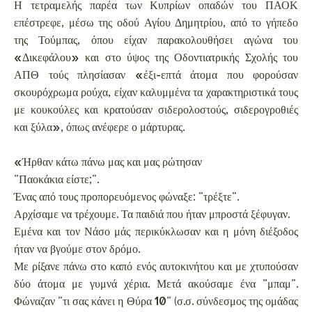
Η τετραμελής παρέα των Κυπρίων οπαδών του ΠΑΟΚ
επέστρεφε, μέσω της οδού Αγίου Δημητρίου, από το γήπεδο
της Τούμπας, όπου είχαν παρακολουθήσει αγώνα του
«Δικεφάλου» και στο ύψος της Οδοντιατρικής Σχολής του
ΑΠΘ τούς πλησίασαν «έξι-επτά άτομα που φορούσαν
σκουρόχρωμα ρούχα, είχαν καλυμμένα τα χαρακτηριστικά τους
με κουκούλες και κρατούσαν σιδερολοστούς, σιδερογροθιές
και ξύλα», όπως ανέφερε ο μάρτυρας.
«Ήρθαν κάτω πάνω μας και μας ρώτησαν
"Παοκάκια είστε;".
Ένας από τους προπορευόμενος φώναξε: "τρέξτε".
Αρχίσαμε να τρέχουμε. Τα παιδιά που ήταν μπροστά ξέφυγαν.
Εμένα και τον Νάσο μάς περικύκλωσαν και η μόνη διέξοδος
ήταν να βγούμε στον δρόμο.
Με ρίξανε πάνω στο καπό ενός αυτοκινήτου και με χτυπούσαν
δύο άτομα με γυμνά χέρια. Μετά ακούσαμε ένα "μπαμ".
Φώναζαν "τι σας κάνει η Θύρα 10" (σ.σ. σύνδεσμος της ομάδας