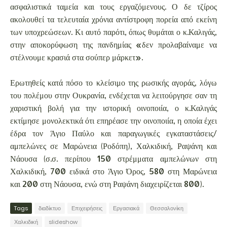
ασφαλιστικά ταμεία και τους εργαζόμενους. Ο δε τζίρος
ακολουθεί τα τελευταία χρόνια αντίστροφη πορεία από εκείνη
των υποχρεώσεων. Κι αυτό παρότι, όπως θυμάται ο κ.Καλιγάς,
στην αποκορύφωση της πανδημίας «δεν προλαβαίναμε να
στέλνουμε κρασιά στα σούπερ μάρκετ».
Ερωτηθείς κατά πόσο το κλείσιμο της ρωσικής αγοράς, λόγω
του πολέμου στην Ουκρανία, ενδέχεται να λειτούργησε σαν τη
χαριστική βολή για την ιστορική οινοποιία, ο κ.Καλιγάς
εκτίμησε μονολεκτικά ότι επηρέασε την οινοποιία, η οποία έχει
έδρα τον Άγιο Παύλο και παραγωγικές εγκαταστάσεις/
αμπελώνες σε Μαρώνεια (Ροδόπη), Χαλκιδική, Ραψάνη και
Νάουσα (σ.σ. περίπου 150 στρέμματα αμπελώνων στη
Χαλκιδική, 700 ειδικά στο Άγιο Όρος, 580 στη Μαρώνεια
και 200 στη Νάουσα, ενώ στη Ραψάνη διαχειρίζεται 800).
Tags
διαδίκτυο
Επιχειρήσεις
Εργασιακά
Θεσσαλονίκη
Χαλκιδική
slideshow