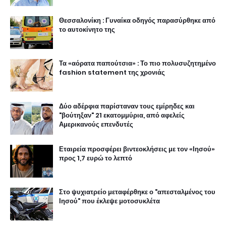
Θεσσαλονίκη : Γυναίκα οδηγός παρασύρθηκε από
το αυτοκίνητο της
Τα «αόρατα παπούτσια» : Το πιο πολυσυζητημένο
fashion statement της χρονιάς
Δύο αδέρφια παρίσταναν τους εμίρηδες και
"βούτηξαν" 21 εκατομμύρια, από αφελείς
Αμερικανούς επενδυτές
Εταιρεία προσφέρει βιντεοκλήσεις με τον «Ιησού»
προς 1,7 ευρώ το λεπτό
Στο ψυχιατρείο μεταφέρθηκε ο "απεσταλμένος του
Ιησού" που έκλεψε μοτοσυκλέτα