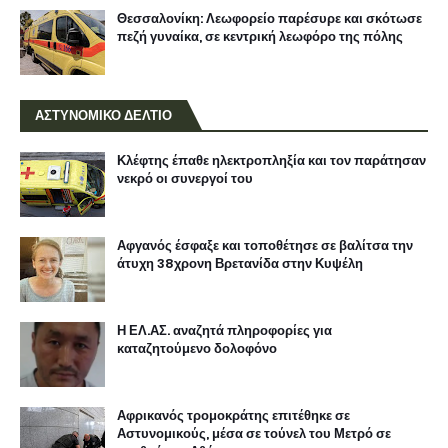
Θεσσαλονίκη: Λεωφορείο παρέσυρε και σκότωσε
πεζή γυναίκα, σε κεντρική λεωφόρο της πόλης
ΑΣΤΥΝΟΜΙΚΟ ΔΕΛΤΙΟ
Κλέφτης έπαθε ηλεκτροπληξία και τον παράτησαν
νεκρό οι συνεργοί του
Αφγανός έσφαξε και τοποθέτησε σε βαλίτσα την
άτυχη 38χρονη Βρετανίδα στην Κυψέλη
Η ΕΛ.ΑΣ. αναζητά πληροφορίες για
καταζητούμενο δολοφόνο
Αφρικανός τρομοκράτης επιτέθηκε σε
Αστυνομικούς, μέσα σε τούνελ του Μετρό σε