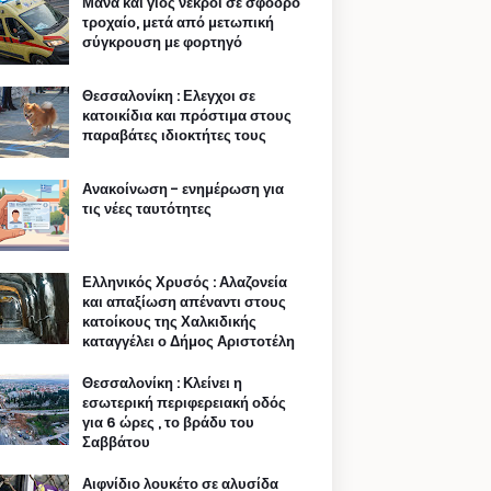
Μάνα και γιος νεκροί σε σφοδρό
τροχαίο, μετά από μετωπική
σύγκρουση με φορτηγό
Θεσσαλονίκη : Ελεγχοι σε
κατοικίδια και πρόστιμα στους
παραβάτες ιδιοκτήτες τους
Ανακοίνωση - ενημέρωση για
τις νέες ταυτότητες
Ελληνικός Χρυσός : Αλαζονεία
και απαξίωση απέναντι στους
κατοίκους της Χαλκιδικής
καταγγέλει ο Δήμος Αριστοτέλη
Θεσσαλονίκη : Κλείνει η
εσωτερική περιφερειακή οδός
για 6 ώρες , το βράδυ του
Σαββάτου
Αιφνίδιο λουκέτο σε αλυσίδα