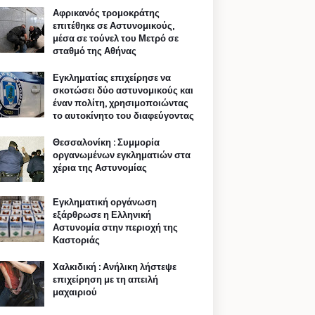
Αφρικανός τρομοκράτης
επιτέθηκε σε Αστυνομικούς,
μέσα σε τούνελ του Μετρό σε
σταθμό της Αθήνας
Εγκληματίας επιχείρησε να
σκοτώσει δύο αστυνομικούς και
έναν πολίτη, χρησιμοποιώντας
το αυτοκίνητο του διαφεύγοντας
Θεσσαλονίκη : Συμμορία
οργανωμένων εγκληματιών στα
χέρια της Αστυνομίας
Εγκληματική οργάνωση
εξάρθρωσε η Ελληνική
Αστυνομία στην περιοχή της
Καστοριάς
Χαλκιδική : Ανήλικη λήστεψε
επιχείρηση με τη απειλή
μαχαιριού