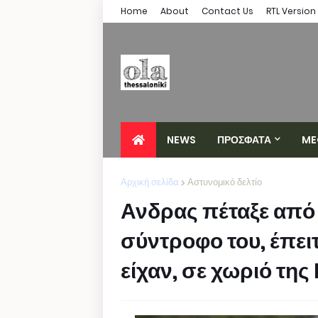
Home
About
Contact Us
RTL Version
NEWS
ΠΡΟΣΦΑΤΑ
ME
Αρχική σελίδα
Αστυνομικό δελτίο
Ανδρας πέταξε από
σύντροφο του, έπει
είχαν, σε χωριό της