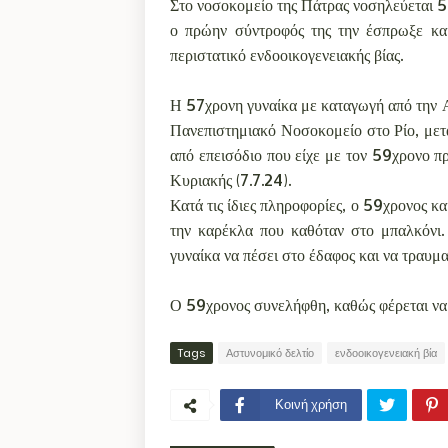
Στο νοσοκομείο της Πάτρας νοσηλεύεται 5
ο πρώην σύντροφός της την έσπρωξε κα
περιστατικό ενδοοικογενειακής βίας.
Η 57χρονη γυναίκα με καταγωγή από την Α
Πανεπιστημιακό Νοσοκομείο στο Ρίο, μετά
από επεισόδιο που είχε με τον 59χρονο 
Κυριακής (7.7.24).
Κατά τις ίδιες πληροφορίες, ο 59χρονος κ
την καρέκλα που καθόταν στο μπαλκόνι
γυναίκα να πέσει στο έδαφος και να τραυμα
Ο 59χρονος συνελήφθη, καθώς φέρεται να 
Tags
Αστυνομικό δελτίο
ενδοοικογενειακή βία
Κοινή χρήση