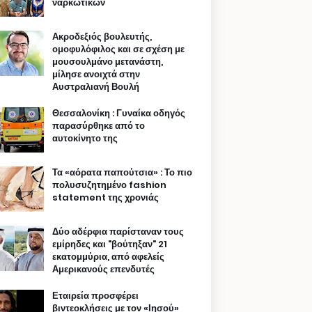
ναρκωτικών
Ακροδεξιός βουλευτής,
ομοφυλόφιλος και σε σχέση με
μουσουλμάνο μετανάστη,
μίλησε ανοιχτά στην
Αυστραλιανή Βουλή
Θεσσαλονίκη : Γυναίκα οδηγός
παρασύρθηκε από το
αυτοκίνητο της
Τα «αόρατα παπούτσια» : Το πιο
πολυσυζητημένο fashion
statement της χρονιάς
Δύο αδέρφια παρίσταναν τους
εμίρηδες και "βούτηξαν" 21
εκατομμύρια, από αφελείς
Αμερικανούς επενδυτές
Εταιρεία προσφέρει
βιντεοκλήσεις με τον «Ιησού»