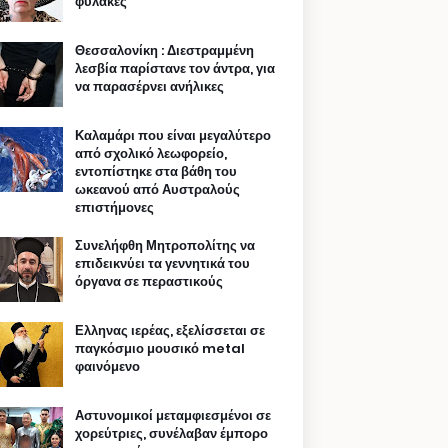
φυλακές
Θεσσαλονίκη : Διεστραμμένη
λεσβία παρίστανε τον άντρα, για
να παρασέρνει ανήλικες
Καλαμάρι που είναι μεγαλύτερο
από σχολικό λεωφορείο,
εντοπίστηκε στα βάθη του
ωκεανού από Αυστραλούς
επιστήμονες
Συνελήφθη Μητροπολίτης να
επιδεικνύει τα γεννητικά του
όργανα σε περαστικούς
Ελληνας ιερέας, εξελίσσεται σε
παγκόσμιο μουσικό metal
φαινόμενο
Αστυνομικοί μεταμφιεσμένοι σε
χορεύτριες, συνέλαβαν έμπορο