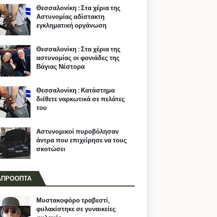
Θεσσαλονίκη : Στα χέρια της
Αστυνομίας αδίστακτη
εγκληματική οργάνωση
Θεσσαλονίκη : Στα χέρια της
αστυνομίας οι φονιάδες της
Βάγιας Νέστορα
Θεσσαλονίκη : Κατάστημα
διέθετε ναρκωτικά σε πελάτες
του
Αστυνομικοί πυροβόλησαν
άντρα που επιχείρησε να τους
σκοτώσει
ΑΠΡΟΟΠΤΑ
Μυστακοφόρο τραβεστί,
φυλακίστηκε σε γυναικείες