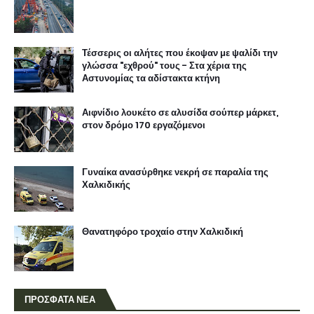
Τέσσερις οι αλήτες που έκοψαν με ψαλίδι την
γλώσσα "εχθρού" τους - Στα χέρια της
Αστυνομίας τα αδίστακτα κτήνη
Αιφνίδιο λουκέτο σε αλυσίδα σούπερ μάρκετ,
στον δρόμο 170 εργαζόμενοι
Γυναίκα ανασύρθηκε νεκρή σε παραλία της
Χαλκιδικής
Θανατηφόρο τροχαίο στην Χαλκιδική
ΠΡΟΣΦΑΤΑ ΝΕΑ