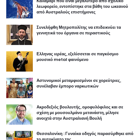
Καλαμάρι που είναι μεγαλύτερο από σχολικό
λεωφορείο, εντοπίστηκε στα βάθη του ωκεανού
από Αυστραλούς επιστήμονες
Συνελήφθη Μητροπολίτης να επιδεικνύει τα
γεννητικά του όργανα σε περαστικούς
Ελληνας ιερέας, εξελίσσεται σε παγκόσμιο
μουσικό metal φαινόμενο
Αστυνομικοί μεταμφιεσμένοι σε χορεύτριες,
συνέλαβαν έμπορο ναρκωτικών
Ακροδεξιός βουλευτής, ομοφυλόφιλος και σε
σχέση με μουσουλμάνο μετανάστη, μίλησε
ανοιχτά στην Αυστραλιανή Βουλή
Θεσσαλονίκη : Γυναίκα οδηγός παρασύρθηκε από
το αυτοκίνητο της