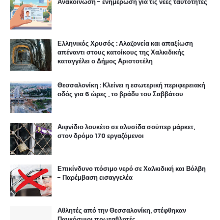
Ανακοίνωση - ενημέρωση για τις νέες ταυτότητες
Ελληνικός Χρυσός : Αλαζονεία και απαξίωση
απέναντι στους κατοίκους της Χαλκιδικής
καταγγέλει ο Δήμος Αριστοτέλη
Θεσσαλονίκη : Κλείνει η εσωτερική περιφερειακή
οδός για 6 ώρες , το βράδυ του Σαββάτου
Αιφνίδιο λουκέτο σε αλυσίδα σούπερ μάρκετ,
στον δρόμο 170 εργαζόμενοι
Επικίνδυνο πόσιμο νερό σε Χαλκιδική και Βόλβη
- Παρέμβαση εισαγγελέα
Αθλητές από την Θεσσαλονίκη, στέφθηκαν
Παγκόσμιοι πρωταθλητές