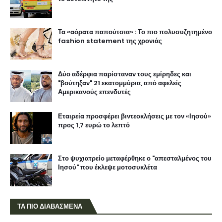
Τα «αόρατα παπούτσια» : Το πιο πολυσυζητημένο
fashion statement της χρονιάς
Δύο αδέρφια παρίσταναν τους εμίρηδες και
"βούτηξαν" 21 εκατομμύρια, από αφελείς
Αμερικανούς επενδυτές
Εταιρεία προσφέρει βιντεοκλήσεις με τον «Ιησού»
προς 1,7 ευρώ το λεπτό
Στο ψυχιατρείο μεταφέρθηκε ο "απεσταλμένος του
Ιησού" που έκλεψε μοτοσυκλέτα
ΤΑ ΠΙΟ ΔΙΑΒΑΣΜΕΝΑ