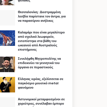
φυλακές
Θεσσαλονίκη : Διεστραμμένη
λεσβία παρίστανε τον άντρα, για
να παρασέρνει ανήλικες
Καλαμάρι που είναι μεγαλύτερο
από σχολικό λεωφορείο,
εντοπίστηκε στα βάθη του
ωκεανού από Αυστραλούς
επιστήμονες
Συνελήφθη Μητροπολίτης να
επιδεικνύει τα γεννητικά του
όργανα σε περαστικούς
Ελληνας ιερέας, εξελίσσεται σε
παγκόσμιο μουσικό metal
φαινόμενο
Αστυνομικοί μεταμφιεσμένοι σε
χορεύτριες, συνέλαβαν έμπορο