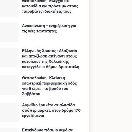
Θεσσαλονίκη : Ελεγχοι σε
κατοικίδια και πρόστιμα στους
παραβάτες ιδιοκτήτες τους
Ανακοίνωση - ενημέρωση για
τις νέες ταυτότητες
Ελληνικός Χρυσός : Αλαζονεία
και απαξίωση απέναντι στους
κατοίκους της Χαλκιδικής
καταγγέλει ο Δήμος Αριστοτέλη
Θεσσαλονίκη : Κλείνει η
εσωτερική περιφερειακή οδός
για 6 ώρες , το βράδυ του
Σαββάτου
Αιφνίδιο λουκέτο σε αλυσίδα
σούπερ μάρκετ, στον δρόμο 170
εργαζόμενοι
Επικίνδυνο πόσιμο νερό σε