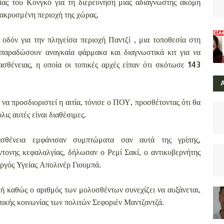
ίας του Κονγκό για τη διερεύνηση μιας αδιάγνωστης ακόμη
μακρυσμένη περιοχή της χώρας.
οδόν για την πληγείσα περιοχή Παντζί , μια τοποθεσία στη
 παραδώσουν αναγκαία φάρμακα και διαγνωστικά κιτ για να
ασθένειας, η οποία οι τοπικές αρχές είπαν ότι σκότωσε 143
 να προσδιοριστεί η αιτία, τόνισε ο ΠΟΥ, προσθέτοντας ότι θα
ις αυτές είναι διαθέσιμες.
θένεια εμφάνισαν συμπτώματα σαν αυτά της γρίπης,
τονης κεφαλαλγίας, δήλωσαν ο Ρεμί Σακί, ο αντικυβερνήτης
υργός Υγείας Απολινέρ Γιουμπά.
ή καθώς ο αριθμός των μολυσθέντων συνεχίζει να αυξάνεται,
ικής κοινωνίας των πολιτών Σεφοριέν Μαντζαντζά.