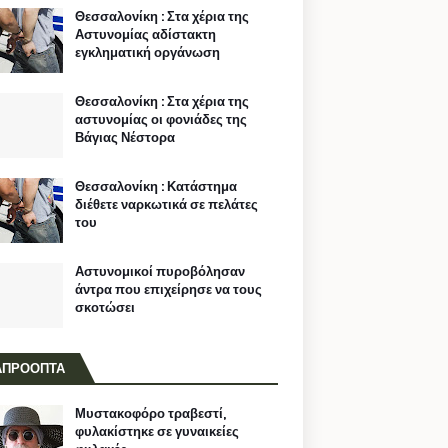
Θεσσαλονίκη : Στα χέρια της
Αστυνομίας αδίστακτη
εγκληματική οργάνωση
Θεσσαλονίκη : Στα χέρια της
αστυνομίας οι φονιάδες της
Βάγιας Νέστορα
Θεσσαλονίκη : Κατάστημα
διέθετε ναρκωτικά σε πελάτες
του
Αστυνομικοί πυροβόλησαν
άντρα που επιχείρησε να τους
σκοτώσει
ΑΠΡΟΟΠΤΑ
Μυστακοφόρο τραβεστί,
φυλακίστηκε σε γυναικείες