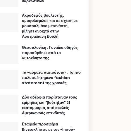
ναρκωτικών
Ακροδεξιός βουλευτής,
ομοφυλόφιλος και σε σχέση με
μουσουλμάνο μετανάστη,
μίλησε ανοιχτά στην
Αυστραλιανή Βουλή
Θεσσαλονίκη : Γυναίκα οδηγός
παρασύρθηκε από το
αυτοκίνητο της
Τα «αόρατα παπούτσια» : Το πιο
πολυσυζητημένο fashion
statement της χρονιάς
Δύο αδέρφια παρίσταναν τους
εμίρηδες και "βούτηξαν" 21
εκατομμύρια, από αφελείς
Αμερικανούς επενδυτές
Εταιρεία προσφέρει
βιντεοκλήσεις με τον «Ιησού»