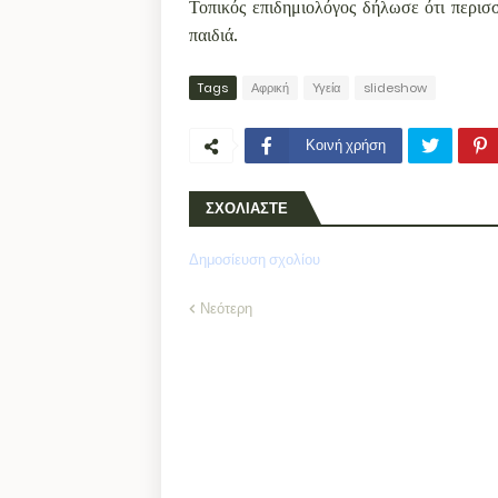
Τοπικός επιδημιολόγος δήλωσε ότι περισ
παιδιά.
Tags
Αφρική
Υγεία
slideshow
Κοινή χρήση
ΣΧΟΛΙΑΣΤΕ
Δημοσίευση σχολίου
Νεότερη