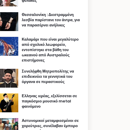
φυλακές
Θεσσαλονίκη : Διεστραμμένη
λεσβία παρίστανε τον άντρα, για
να παρασέρνει ανήλικες
Καλαμάρι που είναι μεγαλύτερο
από σχολικό λεωφορείο,
εντοπίστηκε στα βάθη του
ωκεανού από Αυστραλούς
επιστήμονες
Συνελήφθη Μητροπολίτης να
επιδεικνύει τα γεννητικά του
όργανα σε περαστικούς
Ελληνας ιερέας, εξελίσσεται σε
παγκόσμιο μουσικό metal
φαινόμενο
Αστυνομικοί μεταμφιεσμένοι σε
χορεύτριες, συνέλαβαν έμπορο