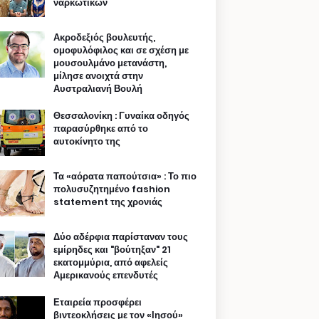
ναρκωτικών
Ακροδεξιός βουλευτής,
ομοφυλόφιλος και σε σχέση με
μουσουλμάνο μετανάστη,
μίλησε ανοιχτά στην
Αυστραλιανή Βουλή
Θεσσαλονίκη : Γυναίκα οδηγός
παρασύρθηκε από το
αυτοκίνητο της
Τα «αόρατα παπούτσια» : Το πιο
πολυσυζητημένο fashion
statement της χρονιάς
Δύο αδέρφια παρίσταναν τους
εμίρηδες και "βούτηξαν" 21
εκατομμύρια, από αφελείς
Αμερικανούς επενδυτές
Εταιρεία προσφέρει
βιντεοκλήσεις με τον «Ιησού»