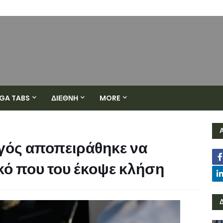
GA TABS
ΔΙΕΘΝΗ
MORE
γός αποπειράθηκε να
κό που του έκοψε κλήση