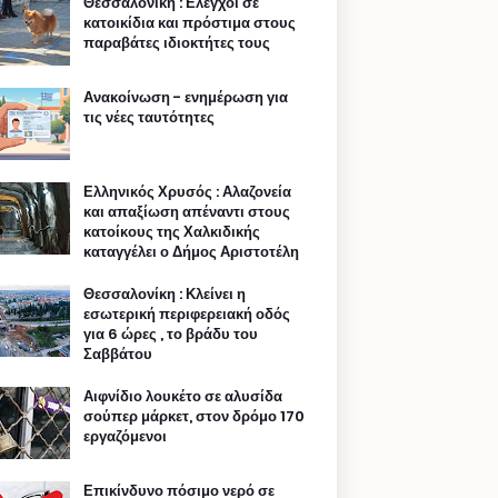
Θεσσαλονίκη : Ελεγχοι σε
κατοικίδια και πρόστιμα στους
παραβάτες ιδιοκτήτες τους
Ανακοίνωση - ενημέρωση για
τις νέες ταυτότητες
Ελληνικός Χρυσός : Αλαζονεία
και απαξίωση απέναντι στους
κατοίκους της Χαλκιδικής
καταγγέλει ο Δήμος Αριστοτέλη
Θεσσαλονίκη : Κλείνει η
εσωτερική περιφερειακή οδός
για 6 ώρες , το βράδυ του
Σαββάτου
Αιφνίδιο λουκέτο σε αλυσίδα
σούπερ μάρκετ, στον δρόμο 170
εργαζόμενοι
Επικίνδυνο πόσιμο νερό σε