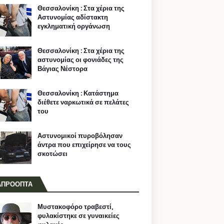
Θεσσαλονίκη : Στα χέρια της
Αστυνομίας αδίστακτη
εγκληματική οργάνωση
Θεσσαλονίκη : Στα χέρια της
αστυνομίας οι φονιάδες της
Βάγιας Νέστορα
Θεσσαλονίκη : Κατάστημα
διέθετε ναρκωτικά σε πελάτες
του
Αστυνομικοί πυροβόλησαν
άντρα που επιχείρησε να τους
σκοτώσει
ΑΠΡΟΟΠΤΑ
Μυστακοφόρο τραβεστί,
φυλακίστηκε σε γυναικείες