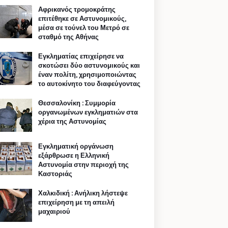
Αφρικανός τρομοκράτης
επιτέθηκε σε Αστυνομικούς,
μέσα σε τούνελ του Μετρό σε
σταθμό της Αθήνας
Εγκληματίας επιχείρησε να
σκοτώσει δύο αστυνομικούς και
έναν πολίτη, χρησιμοποιώντας
το αυτοκίνητο του διαφεύγοντας
Θεσσαλονίκη : Συμμορία
οργανωμένων εγκληματιών στα
χέρια της Αστυνομίας
Εγκληματική οργάνωση
εξάρθρωσε η Ελληνική
Αστυνομία στην περιοχή της
Καστοριάς
Χαλκιδική : Ανήλικη λήστεψε
επιχείρηση με τη απειλή
μαχαιριού