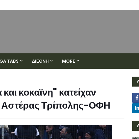
GA TABS
ΔΙΕΘΝΗ
MORE
α και κοκαΐνη" κατείχαν
α Αστέρας Τρίπολης-ΟΦΗ