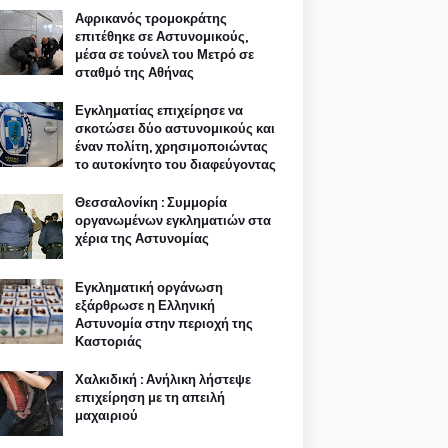
Αφρικανός τρομοκράτης
επιτέθηκε σε Αστυνομικούς,
μέσα σε τούνελ του Μετρό σε
σταθμό της Αθήνας
Εγκληματίας επιχείρησε να
σκοτώσει δύο αστυνομικούς και
έναν πολίτη, χρησιμοποιώντας
το αυτοκίνητο του διαφεύγοντας
Θεσσαλονίκη : Συμμορία
οργανωμένων εγκληματιών στα
χέρια της Αστυνομίας
Εγκληματική οργάνωση
εξάρθρωσε η Ελληνική
Αστυνομία στην περιοχή της
Καστοριάς
Χαλκιδική : Ανήλικη λήστεψε
επιχείρηση με τη απειλή
μαχαιριού