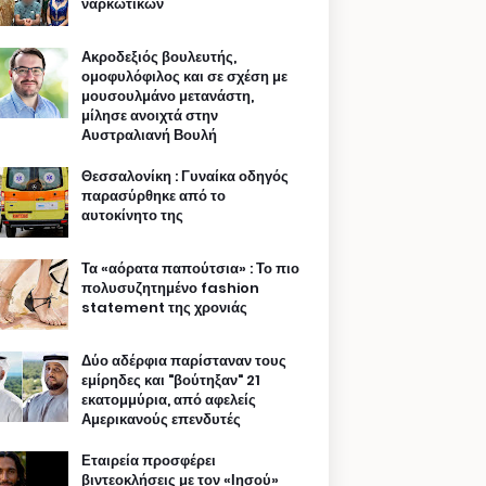
ναρκωτικών
Ακροδεξιός βουλευτής,
ομοφυλόφιλος και σε σχέση με
μουσουλμάνο μετανάστη,
μίλησε ανοιχτά στην
Αυστραλιανή Βουλή
Θεσσαλονίκη : Γυναίκα οδηγός
παρασύρθηκε από το
αυτοκίνητο της
Τα «αόρατα παπούτσια» : Το πιο
πολυσυζητημένο fashion
statement της χρονιάς
Δύο αδέρφια παρίσταναν τους
εμίρηδες και "βούτηξαν" 21
εκατομμύρια, από αφελείς
Αμερικανούς επενδυτές
Εταιρεία προσφέρει
βιντεοκλήσεις με τον «Ιησού»