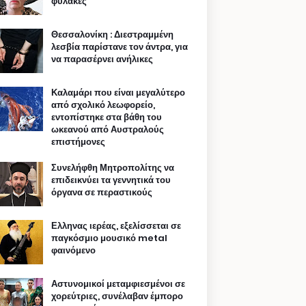
φυλακές
Θεσσαλονίκη : Διεστραμμένη
λεσβία παρίστανε τον άντρα, για
να παρασέρνει ανήλικες
Καλαμάρι που είναι μεγαλύτερο
από σχολικό λεωφορείο,
εντοπίστηκε στα βάθη του
ωκεανού από Αυστραλούς
επιστήμονες
Συνελήφθη Μητροπολίτης να
επιδεικνύει τα γεννητικά του
όργανα σε περαστικούς
Ελληνας ιερέας, εξελίσσεται σε
παγκόσμιο μουσικό metal
φαινόμενο
Αστυνομικοί μεταμφιεσμένοι σε
χορεύτριες, συνέλαβαν έμπορο