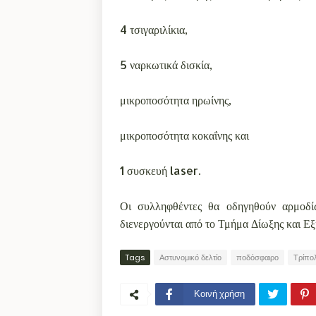
4 τσιγαριλίκια,
5 ναρκωτικά δισκία,
μικροποσότητα ηρωίνης,
μικροποσότητα κοκαΐνης και
1 συσκευή laser.
Οι συλληφθέντες θα οδηγηθούν αρμοδίω
διενεργούνται από το Τμήμα Δίωξης και Ε
Tags
Αστυνομικό δελτίο
ποδόσφαιρο
Τρίπο
Κοινή χρήση