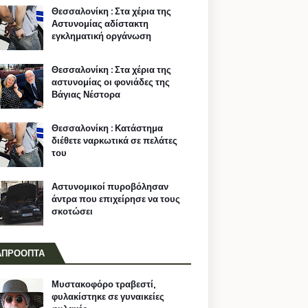
Θεσσαλονίκη : Στα χέρια της
Αστυνομίας αδίστακτη
εγκληματική οργάνωση
Θεσσαλονίκη : Στα χέρια της
αστυνομίας οι φονιάδες της
Βάγιας Νέστορα
Θεσσαλονίκη : Κατάστημα
διέθετε ναρκωτικά σε πελάτες
του
Αστυνομικοί πυροβόλησαν
άντρα που επιχείρησε να τους
σκοτώσει
ΑΠΡΟΟΠΤΑ
Μυστακοφόρο τραβεστί,
φυλακίστηκε σε γυναικείες