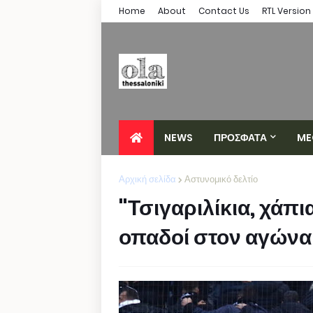
Home
About
Contact Us
RTL Version
NEWS
ΠΡΟΣΦΑΤΑ
ME
Αρχική σελίδα
Αστυνομικό δελτίο
"Τσιγαριλίκια, χάπι
οπαδοί στον αγών