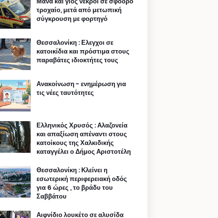
Μάνα και γιος νεκροί σε σφοδρό
τροχαίο, μετά από μετωπική
σύγκρουση με φορτηγό
Θεσσαλονίκη : Ελεγχοι σε
κατοικίδια και πρόστιμα στους
παραβάτες ιδιοκτήτες τους
Ανακοίνωση - ενημέρωση για
τις νέες ταυτότητες
Ελληνικός Χρυσός : Αλαζονεία
και απαξίωση απέναντι στους
κατοίκους της Χαλκιδικής
καταγγέλει ο Δήμος Αριστοτέλη
Θεσσαλονίκη : Κλείνει η
εσωτερική περιφερειακή οδός
για 6 ώρες , το βράδυ του
Σαββάτου
Αιφνίδιο λουκέτο σε αλυσίδα