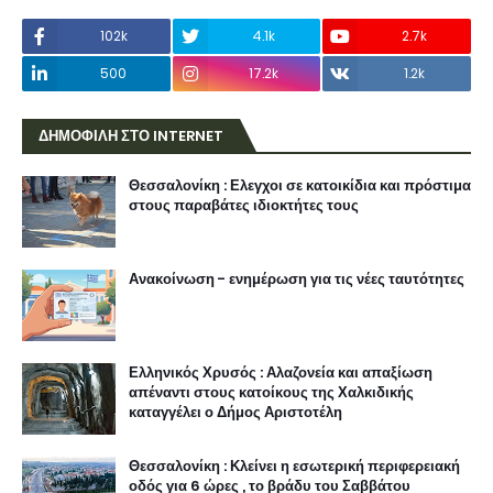
102k
4.1k
2.7k
500
17.2k
1.2k
ΔΗΜΟΦΙΛΗ ΣΤΟ INTERNET
Θεσσαλονίκη : Ελεγχοι σε κατοικίδια και πρόστιμα
στους παραβάτες ιδιοκτήτες τους
Ανακοίνωση - ενημέρωση για τις νέες ταυτότητες
Ελληνικός Χρυσός : Αλαζονεία και απαξίωση
απέναντι στους κατοίκους της Χαλκιδικής
καταγγέλει ο Δήμος Αριστοτέλη
Θεσσαλονίκη : Κλείνει η εσωτερική περιφερειακή
οδός για 6 ώρες , το βράδυ του Σαββάτου