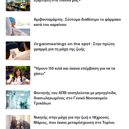
εξάρτηση στα παιδιά μας»
Αμιβανταμάμπη : Σύντομα διαθέσιμο το φάρμακο
κατά του καρκίνου
Organmeetings on the spot : Στην πρώτη
γραμμή για τη μάχη της ζωής
"Ήμουν 110 κιλά και έκανα επέμβαση για να τα
χάσω"
Φοιτητής του ΑΠΘ νοσηλεύεται με μηνιγγίτιδα,
διασωληνωμένος στο Γενικό Νοσοκομείο
Τρικάλων
Νικητής στην μάχη για την ζωή ο 18χρονος
Μάριος, που έκανε μεταμόσχευση στο Τορίνο.