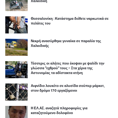
Χαλκιδική
Θεσσαλονίκη : Κατάστημα διέθετε ναρκωτικά σε
πελάτες του
Νεκρή ανασύρθηκε γυναίκα σε παραλία της
Χαλκιδικής
Τέσσερις οι αλήτες που έκοψαν με ψαλίδι την
γλώσσα "εχθρού" τους - Στα χέρια της
Αστυνομίας τα αδίστακτα κτήνη
Αιφνίδιο λουκέτο σε αλυσίδα σούπερ μάρκετ,
στον δρόμο 170 εργαζόμενοι
Η ΕΛ.ΑΣ. αναζητά πληροφορίες για
καταζητούμενο δολοφόνο