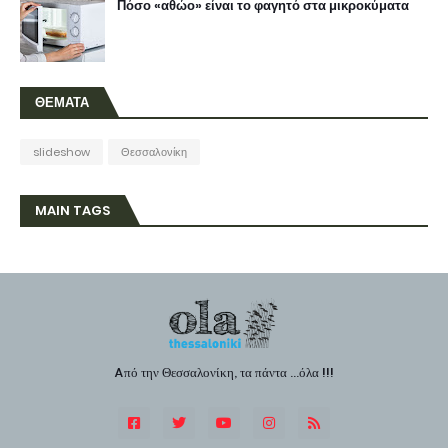
Πόσο «αθώο» είναι το φαγητό στα μικροκύματα
ΘΕΜΑΤΑ
slideshow
Θεσσαλονίκη
MAIN TAGS
Aπό την Θεσσαλονίκη, τα πάντα ...όλα !!!