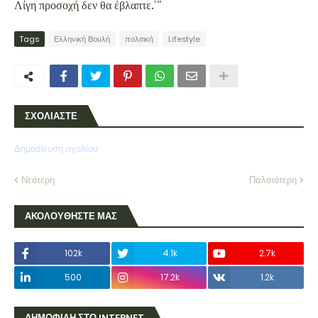
Λίγη προσοχή δεν θα έβλαπτε.΄"
Tags
Ελληνική Βουλή
πολιτική
Lifestyle
ΣΧΟΛΙΑΣΤΕ
Δημοσίευση σχολίου
Νεότερη
Παλαιότερη
ΑΚΟΛΟΥΘΗΣΤΕ ΜΑΣ
102k
4.1k
2.7k
500
17.2k
1.2k
ΔΗΜΟΦΙΛΗ ΣΤΟ INTERNET