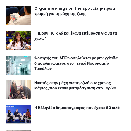
Organmeetings on the spot : Στην πρώτη
γραμμή για τη μάχη της ζωής
"Ήμουν 110 κιλά και έκανα επέμβαση για να τα
χάσω"
Φοιτητής του ΑΠΘ νοσηλεύεται με μηνιγγίτιδα,
διασωληνωμένος στο Γενικό Νοσοκομείο
Τρικάλων
Νικητής στην μάχη για την ζωή ο 18χρονος
Μάριος, που έκανε μεταμόσχευση στο Τορίνο.
H Ελληνίδα δημοσιογράφος που έχασε 60 κιλά