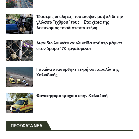
Τέσσερις οι αλήτες που έκοψαν με ψαλίδι την
γλώσσα "εχθρού" τους - Στα χέρια της
Αστυνομίας τα αδίστακτα κτήνη
Αιφνίδιο λουκέτο σε αλυσίδα σούπερ μάρκετ,
στον δρόμο 170 εργαζόμενοι
Γυναίκα ανασύρθηκε νεκρή σε παραλία της
Χαλκιδικής
Θανατηφόρο τροχαίο στην Χαλκιδική
ΠΡΟΣΦΑΤΑ ΝΕΑ