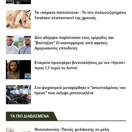
Τα «αόρατα παπούτσια» : Το πιο πολυσυζητημένο
fashion statement της χρονιάς
Δύο αδέρφια παρίσταναν τους εμίρηδες και
"βούτηξαν" 21 εκατομμύρια, από αφελείς
Αμερικανούς επενδυτές
Εταιρεία προσφέρει βιντεοκλήσεις με τον «Ιησού»
προς 1,7 ευρώ το λεπτό
Στο ψυχιατρείο μεταφέρθηκε ο "απεσταλμένος του
Ιησού" που έκλεψε μοτοσυκλέτα
ΤΑ ΠΙΟ ΔΙΑΒΑΣΜΕΝΑ
Θεσσαλονίκη : Ποινές φυλάκισης σε μέλη