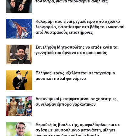
τον άντρα, για να παρασέρνει ανήλικες
Καλαμάρι που είναι μεγαλύτερο από σχολικό
λεωφορείο, εντοπίστηκε στα βάθη του ωκεανού
από Αυστραλούς επιστήμονες
Συνελήφθη Μητροπολίτης να επιδεικνύει τα
γεννητικά του όργανα σε περαστικούς
Ελληνας ιερέας, εξελίσσεται σε παγκόσμιο
μουσικό metal φαινόμενο
Αστυνομικοί μεταμφιεσμένοι σε χορεύτριες,
συνέλαβαν έμπορο ναρκωτικών
Ακροδεξιός βουλευτής, ομοφυλόφιλος και σε
σχέση με μουσουλμάνο μετανάστη, μίλησε
ανοιχτά στην Αυστραλιανή Βουλή