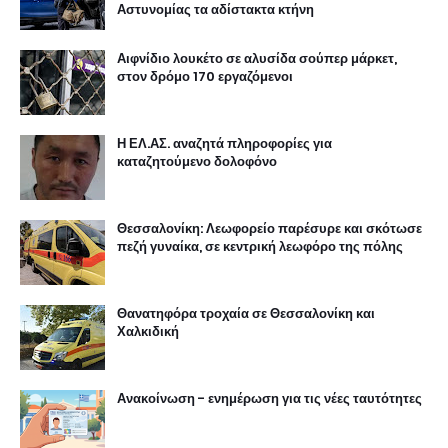
Αστυνομίας τα αδίστακτα κτήνη
Αιφνίδιο λουκέτο σε αλυσίδα σούπερ μάρκετ,
στον δρόμο 170 εργαζόμενοι
Η ΕΛ.ΑΣ. αναζητά πληροφορίες για
καταζητούμενο δολοφόνο
Θεσσαλονίκη: Λεωφορείο παρέσυρε και σκότωσε
πεζή γυναίκα, σε κεντρική λεωφόρο της πόλης
Θανατηφόρα τροχαία σε Θεσσαλονίκη και
Χαλκιδική
Ανακοίνωση - ενημέρωση για τις νέες ταυτότητες