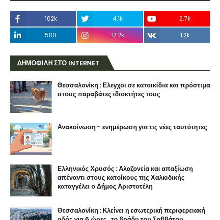
102k
4.1k
2.7k
500
17.2k
1.2k
ΔΗΜΟΦΙΛΗ ΣΤΟ INTERNET
Θεσσαλονίκη : Ελεγχοι σε κατοικίδια και πρόστιμα
στους παραβάτες ιδιοκτήτες τους
Ανακοίνωση - ενημέρωση για τις νέες ταυτότητες
Ελληνικός Χρυσός : Αλαζονεία και απαξίωση
απέναντι στους κατοίκους της Χαλκιδικής
καταγγέλει ο Δήμος Αριστοτέλη
Θεσσαλονίκη : Κλείνει η εσωτερική περιφερειακή
οδός για 6 ώρες , το βράδυ του Σαββάτου