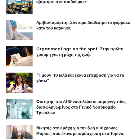
εξάρτηση στα παιδιά μας»
Αμιβανταμάμπη : Σύντομα διαθέσιμο το φάρμακο
κατά του καρκίνου
Organmeetings on the spot : Στην πρώτη
γραμμή για τη μάχη της ζωής
"Ήμουν 110 κιλά και έκανα επέμβαση για να τα
χάσω"
Φοιτητής του ΑΠΘ νοσηλεύεται με μηνιγγίτιδα,
διασωληνωμένος στο Γενικό Νοσοκομείο
Τρικάλων
Νικητής στην μάχη για την ζωή ο 18χρονος
Μάριος, που έκανε μεταμόσχευση στο Τορίνο.