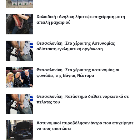
Χαλκιδική : Ανήλικη λήστεψε επιχείρηση με τη
απειλή μαχαιριού
Θεσσαλονίκη : Στα χέρια της Αστυνομίας
αδίστακτη εγκληματική οργάνωση
Θεσσαλονίκη : Στα χέρια της αστυνομίας οι
φονιάδες της Βάγιας Νέστορα
Θεσσαλονίκη : Κατάστημα διέθετε ναρκωτικά σε
πελάτες του
Αστυνομικοί πυροβόλησαν άντρα που επιχείρησε
να τους σκοτώσει