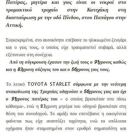
Πατέρας, μητέρα και γιος είναι οι νεκροί στο
τρομακτικό τροχαίο στην Κατεχάκη στη
διασταύρωση με την οδό Πίνδου, στου Παπάγου στην
Αττική.
Συγκεκριμένα, στο αυτοκίνητο επέβαινε το ηλικιωμένο ζευγάρι
και ο γιος τους, ο οποίος είχε τραυματιστεί σοβαρά, αλλά
εξέπνευσε στη συνέχεια.
Από τη σύγκρουση έχασαν την ζωή τους ο 91χρονος καθώς
και η 83χρονη σύζυγος του και ο 56χρονος γιος τους.
Το λευκό TOYOTA STARLET
σύμφωνα με την νεότερη
ανακοίνωση της Τροχαίας οδηγούσε ο 56χρονος γιος και όχι
ο 91χρονος πατέρας του
– ο οποίος βρισκόταν στο πίσω
κάθισμα-, ενώ η 83χρονη μητέρα του οδηγού βρισκόταν στη
θέση του συνοδηγού. Το αμάξι που επενέβαινε η οικογένεια
φαίνεται πως είχε αναπτύξει ταχύτητα, ενώ τα υπόλοιπα
οχήματα ήταν σταματημένα στον ερυθρό σηματοδότη και