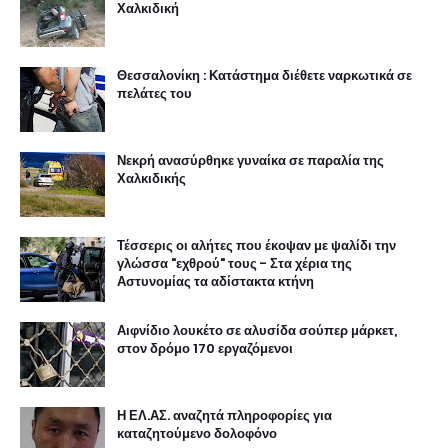
Χαλκιδική
Θεσσαλονίκη : Κατάστημα διέθετε ναρκωτικά σε
πελάτες του
Νεκρή ανασύρθηκε γυναίκα σε παραλία της
Χαλκιδικής
Τέσσερις οι αλήτες που έκοψαν με ψαλίδι την
γλώσσα "εχθρού" τους - Στα χέρια της
Αστυνομίας τα αδίστακτα κτήνη
Αιφνίδιο λουκέτο σε αλυσίδα σούπερ μάρκετ,
στον δρόμο 170 εργαζόμενοι
Η ΕΛ.ΑΣ. αναζητά πληροφορίες για
καταζητούμενο δολοφόνο