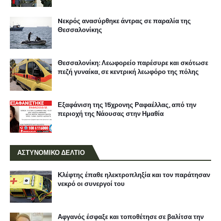
Nεκρός ανασύρθηκε άντρας σε παραλία της
Θεσσαλονίκης
Θεσσαλονίκη: Λεωφορείο παρέσυρε και σκότωσε
πεζή γυναίκα, σε κεντρική λεωφόρο της πόλης
Εξαφάνιση της 15χρονης Ραφαέλλας, από την
περιοχή της Νάουσας στην Ημαθία
ΑΣΤΥΝΟΜΙΚΟ ΔΕΛΤΙΟ
Κλέφτης έπαθε ηλεκτροπληξία και τον παράτησαν
νεκρό οι συνεργοί του
Αφγανός έσφαξε και τοποθέτησε σε βαλίτσα την