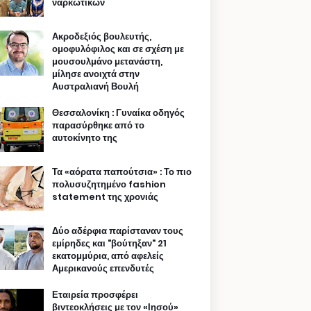
ναρκωτικών
Ακροδεξιός βουλευτής,
ομοφυλόφιλος και σε σχέση με
μουσουλμάνο μετανάστη,
μίλησε ανοιχτά στην
Αυστραλιανή Βουλή
Θεσσαλονίκη : Γυναίκα οδηγός
παρασύρθηκε από το
αυτοκίνητο της
Τα «αόρατα παπούτσια» : Το πιο
πολυσυζητημένο fashion
statement της χρονιάς
Δύο αδέρφια παρίσταναν τους
εμίρηδες και "βούτηξαν" 21
εκατομμύρια, από αφελείς
Αμερικανούς επενδυτές
Εταιρεία προσφέρει
βιντεοκλήσεις με τον «Ιησού»