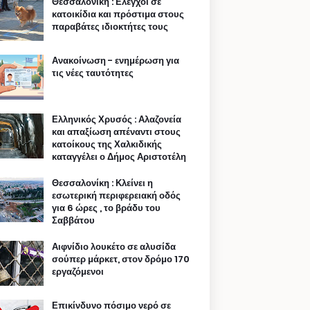
Θεσσαλονίκη : Ελεγχοι σε
κατοικίδια και πρόστιμα στους
παραβάτες ιδιοκτήτες τους
Ανακοίνωση - ενημέρωση για
τις νέες ταυτότητες
Ελληνικός Χρυσός : Αλαζονεία
και απαξίωση απέναντι στους
κατοίκους της Χαλκιδικής
καταγγέλει ο Δήμος Αριστοτέλη
Θεσσαλονίκη : Κλείνει η
εσωτερική περιφερειακή οδός
για 6 ώρες , το βράδυ του
Σαββάτου
Αιφνίδιο λουκέτο σε αλυσίδα
σούπερ μάρκετ, στον δρόμο 170
εργαζόμενοι
Επικίνδυνο πόσιμο νερό σε