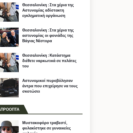
Θεσσαλονίκη : Στα χέρια της
Αστυνομίας αδίστακτη
εγκληματική οργάνωση
Θεσσαλονίκη : Στα χέρια της
αστυνομίας οι φονιάδες της
Βάγιας Νέστορα
Θεσσαλονίκη : Κατάστημα
διέθετε ναρκωτικά σε πελάτες
του
Αστυνομικοί πυροβόλησαν
άντρα που επιχείρησε να τους
σκοτώσει
ΑΠΡΟΟΠΤΑ
Μυστακοφόρο τραβεστί,
φυλακίστηκε σε γυναικείες