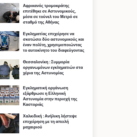
Αφρικανός τρομοκράτης
επιτέθηκε σε Αστυνομικούς,
μέσα σε τούνελ του Μετρό σε
σταθμό της Αθήνας
Εγκληματίας επιχείρησε να
σκοτώσει δύο αστυνομικούς και
έναν πολίτη, χρησιμοποιώντας
το αυτοκίνητο του διαφεύγοντας
Θεσσαλονίκη : Συμμορία
οργανωμένων εγκληματιών στα
χέρια της Αστυνομίας
Εγκληματική οργάνωση
εξάρθρωσε η Ελληνική
Αστυνομία στην περιοχή της
Καστοριάς
Χαλκιδική : Ανήλικη λήστεψε
επιχείρηση με τη απειλή
μαχαιριού