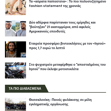
Τα «αόρατα παπούτσια» : Το πιο πολυσυζητημένο
fashion statement της χρονιάς
Δύο αδέρφια παρίσταναν τους εμίρηδες και
"βούτηξαν" 21 εκατομμύρια, από αφελείς
Αμερικανούς επενδυτές
Εταιρεία προσφέρει βιντεοκλήσεις με τον «Ιησού»
προς 1,7 ευρώ το λεπτό
Στο ψυχιατρείο μεταφέρθηκε ο "απεσταλμένος του
Ιησού" που έκλεψε μοτοσυκλέτα
ΤΑ ΠΙΟ ΔΙΑΒΑΣΜΕΝΑ
Θεσσαλονίκη : Ποινές φυλάκισης σε μέλη
εγκληματικής οργάνωσης