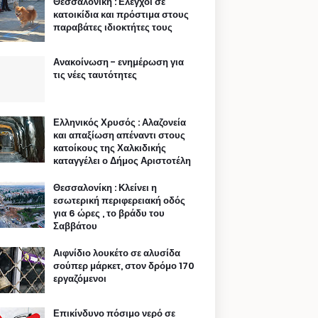
Θεσσαλονίκη : Ελεγχοι σε
κατοικίδια και πρόστιμα στους
παραβάτες ιδιοκτήτες τους
Ανακοίνωση - ενημέρωση για
τις νέες ταυτότητες
Ελληνικός Χρυσός : Αλαζονεία
και απαξίωση απέναντι στους
κατοίκους της Χαλκιδικής
καταγγέλει ο Δήμος Αριστοτέλη
Θεσσαλονίκη : Κλείνει η
εσωτερική περιφερειακή οδός
για 6 ώρες , το βράδυ του
Σαββάτου
Αιφνίδιο λουκέτο σε αλυσίδα
σούπερ μάρκετ, στον δρόμο 170
εργαζόμενοι
Επικίνδυνο πόσιμο νερό σε