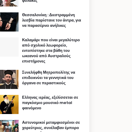
φυλακές
Θεσσαλονίκη : Διεστραμμένη
λεσβία παρίστανε τον άντρα, για
να παρασέρνει ανήλικες
Καλαμάρι που είναι μεγαλύτερο
από σχολικό λεωφορείο,
εντοπίστηκε στα βάθη του
ωκεανού από Αυστραλούς
επιστήμονες
Συνελήφθη Μητροπολίτης να
επιδεικνύει τα γεννητικά του
όργανα σε περαστικούς
Ελληνας ιερέας, εξελίσσεται σε
παγκόσμιο μουσικό metal
φαινόμενο
Αστυνομικοί μεταμφιεσμένοι σε
χορεύτριες, συνέλαβαν έμπορο