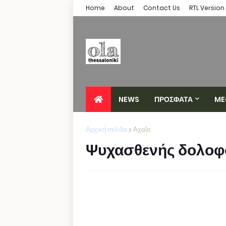
Home
About
Contact Us
RTL Version
NEWS
ΠΡΟΣΦΑΤΑ
ME
Αρχική σελίδα
Αχαΐα
Ψυχασθενής δολοφό