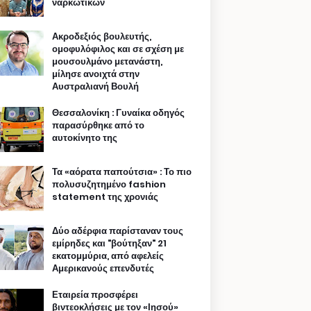
ναρκωτικών
Ακροδεξιός βουλευτής,
ομοφυλόφιλος και σε σχέση με
μουσουλμάνο μετανάστη,
μίλησε ανοιχτά στην
Αυστραλιανή Βουλή
Θεσσαλονίκη : Γυναίκα οδηγός
παρασύρθηκε από το
αυτοκίνητο της
Τα «αόρατα παπούτσια» : Το πιο
πολυσυζητημένο fashion
statement της χρονιάς
Δύο αδέρφια παρίσταναν τους
εμίρηδες και "βούτηξαν" 21
εκατομμύρια, από αφελείς
Αμερικανούς επενδυτές
Εταιρεία προσφέρει
βιντεοκλήσεις με τον «Ιησού»