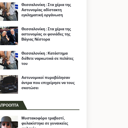
Θεσσαλονίκη : Στα χέρια της
Αστυνομίας αδίστακτη
εγκληματική οργάνωση
Θεσσαλονίκη : Στα χέρια της
αστυνομίας οι φονιάδες της
Βάγιας Νέστορα
Θεσσαλονίκη : Κατάστημα
διέθετε ναρκωτικά σε πελάτες
του
Αστυνομικοί πυροβόλησαν
άντρα που επιχείρησε να τους
σκοτώσει
ΑΠΡΟΟΠΤΑ
Μυστακοφόρο τραβεστί,
φυλακίστηκε σε γυναικείες