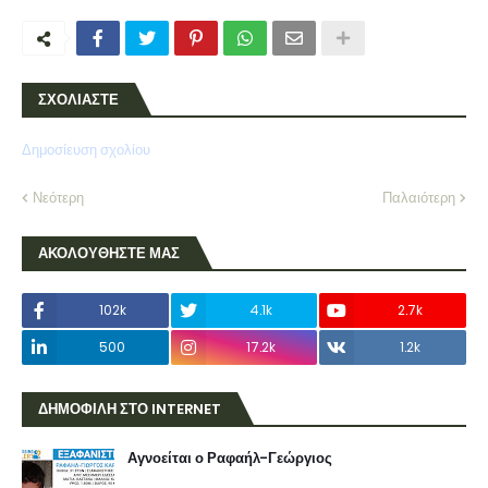
ΣΧΟΛΙΑΣΤΕ
Δημοσίευση σχολίου
Νεότερη
Παλαιότερη
ΑΚΟΛΟΥΘΗΣΤΕ ΜΑΣ
102k
4.1k
2.7k
500
17.2k
1.2k
ΔΗΜΟΦΙΛΗ ΣΤΟ INTERNET
Αγνοείται ο Ραφαήλ-Γεώργιος