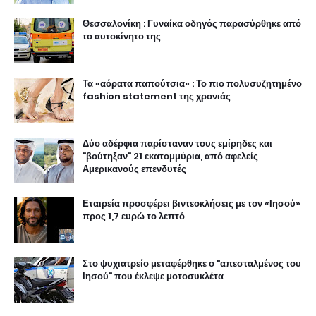
Θεσσαλονίκη : Γυναίκα οδηγός παρασύρθηκε από
το αυτοκίνητο της
Τα «αόρατα παπούτσια» : Το πιο πολυσυζητημένο
fashion statement της χρονιάς
Δύο αδέρφια παρίσταναν τους εμίρηδες και
"βούτηξαν" 21 εκατομμύρια, από αφελείς
Αμερικανούς επενδυτές
Εταιρεία προσφέρει βιντεοκλήσεις με τον «Ιησού»
προς 1,7 ευρώ το λεπτό
Στο ψυχιατρείο μεταφέρθηκε ο "απεσταλμένος του
Ιησού" που έκλεψε μοτοσυκλέτα