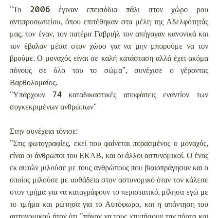
"Το 2006 έγιναν επεισόδια πάλι στον χώρο ρου
αντιπροσωπείου, όπου επιτέθηκαν στα μέλη της Αδελφότητάς
μας, τον έναν, τον πατέρα Γαβριήλ τον απήγαγαν κανονικά και
τον έβαλαν μέσα στον χώρο για να μην μπορούμε να τον
βρούμε. Ο μοναχός είναι σε καλή κατάσταση αλλά έχει ακόμα
πόνους σε όλο του το σώμα", συνέχισε ο γέροντας
Βαρθολομαίος.
"Υπάρχουν 74 καταδικαστικές αποφάσεις εναντίον των
συγκεκριμένων ανθρώπων"
Στην συνέχεια τόνισε:
"Στις φωτογραφίες, εκεί που φαίνεται περασμένος ο μοναχός,
είναι οι άνθρωποι του ΕΚΑΒ, και οι άλλοι αστυνομικοί. Ο ένας
εκ αυτών μιλούσε με τους ανθρώπους που βιαιοπράγησαν και ο
οποίος μιλούσε με αυθάδεια στον αστυνομικό όταν τον κάλεσε
στον τμήμα για να καταγράφουν το περιστατικό. μίλησα εγώ με
το τμήμα και ρώτησα για το Αυτόφωρο, και η απάντηση του
αστυνομικού ήταν ότι "πήγαν να τους χτυπήσουν την πόρτα και