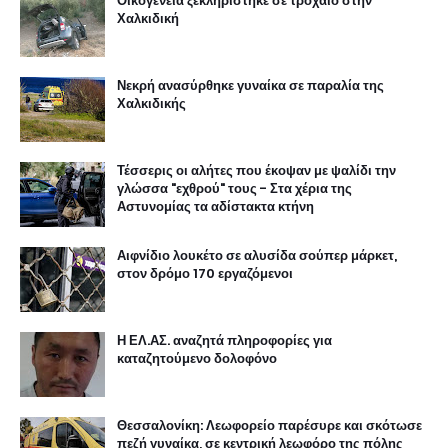
Οικογένεια ξεκληρίστηκε σε τροχαίο στην
Χαλκιδική
Νεκρή ανασύρθηκε γυναίκα σε παραλία της
Χαλκιδικής
Τέσσερις οι αλήτες που έκοψαν με ψαλίδι την
γλώσσα "εχθρού" τους - Στα χέρια της
Αστυνομίας τα αδίστακτα κτήνη
Αιφνίδιο λουκέτο σε αλυσίδα σούπερ μάρκετ,
στον δρόμο 170 εργαζόμενοι
Η ΕΛ.ΑΣ. αναζητά πληροφορίες για
καταζητούμενο δολοφόνο
Θεσσαλονίκη: Λεωφορείο παρέσυρε και σκότωσε
πεζή γυναίκα, σε κεντρική λεωφόρο της πόλης