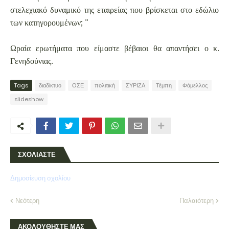
στελεχιακό δυναμικό της εταιρείας που βρίσκεται στο εδώλιο
των κατηγορουμένων; "
Ωραία ερωτήματα που είμαστε βέβαιοι θα απαντήσει ο κ.
Γενηδούνιας.
Tags
διαδίκτυο
ΟΣΕ
πολιτική
ΣΥΡΙΖΑ
Τέμπη
Φάμελλος
slideshow
ΣΧΟΛΙΑΣΤΕ
Δημοσίευση σχολίου
Νεότερη
Παλαιότερη
ΑΚΟΛΟΥΘΗΣΤΕ ΜΑΣ