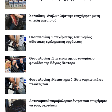
Χαλκιδική : Ανήλικη λήστεψε επιχείρηση με τη
απειλή μαχαιριού
Θεσσαλονίκη : Στα χέρια της Αστυνομίας
αδίστακτη εγκληματική οργάνωση
Θεσσαλονίκη : Στα χέρια της αστυνομίας οι
φονιάδες της Βάγιας Νέστορα
Θεσσαλονίκη : Κατάστημα διέθετε ναρκωτικά σε
πελάτες του
Αστυνομικοί πυροβόλησαν άντρα που επιχείρησε
να τους σκοτώσει