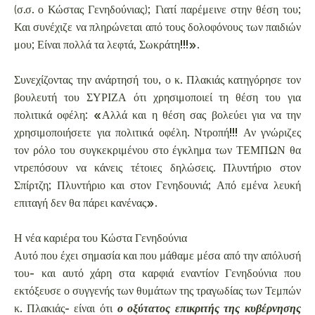
(σ.σ. ο Κώστας Γενηδούνιας); Γιατί παρέμεινε στην θέση του;
Και συνέχιζε να πληρώνεται από τους δολοφόνους των παιδιών
μου; Είναι πολλά τα λεφτά, Σωκράτη!!!».
Συνεχίζοντας την ανάρτησή του, ο κ. Πλακιάς κατηγόρησε τον
βουλευτή του ΣΥΡΙΖΑ ότι χρησιμοποιεί τη θέση του για
πολιτικά οφέλη: «Αλλά και η θέση σας βολεύει για να την
χρησιμοποιήσετε για πολιτικά οφέλη. Ντροπή!!! Αν γνώριζες
τον ρόλο του συγκεκριμένου στο έγκλημα των ΤΕΜΠΩΝ θα
ντρεπόσουν να κάνεις τέτοιες δηλώσεις. Πλυντήριο στον
Σπίρτζη; Πλυντήριο και στον Γενηδουνιά; Από εμένα λευκή
επιταγή δεν θα πάρει κανένας».
Η νέα καριέρα του Κώστα Γενηδούνια
Αυτό που έχει σημασία και που μάθαμε μέσα από την απόλυσή
του- και αυτό χάρη στα καρφιά εναντίον Γενηδούνια που
εκτόξευσε ο συγγενής των θυμάτων της τραγωδίας των Τεμπών
κ. Πλακιάς- είναι ότι
ο οξύτατος επικριτής της κυβέρνησης