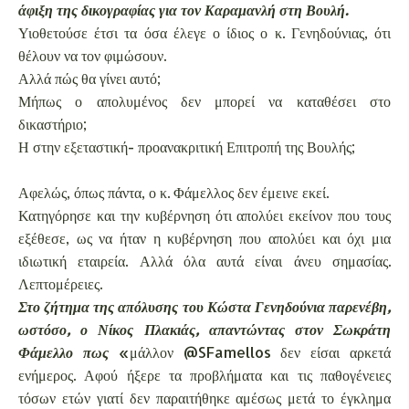
άφιξη της δικογραφίας για τον Καραμανλή στη Βουλή.
Υιοθετούσε έτσι τα όσα έλεγε ο ίδιος ο κ. Γενηδούνιας, ότι
θέλουν να τον φιμώσουν.
Αλλά πώς θα γίνει αυτό;
Μήπως ο απολυμένος δεν μπορεί να καταθέσει στο
δικαστήριο;
Η στην εξεταστική- προανακριτική Επιτροπή της Βουλής;
Αφελώς, όπως πάντα, ο κ. Φάμελλος δεν έμεινε εκεί.
Κατηγόρησε και την κυβέρνηση ότι απολύει εκείνον που τους
εξέθεσε, ως να ήταν η κυβέρνηση που απολύει και όχι μια
ιδιωτική εταιρεία. Αλλά όλα αυτά είναι άνευ σημασίας.
Λεπτομέρειες.
Στο ζήτημα της απόλυσης του Κώστα Γενηδούνια παρενέβη,
ωστόσο, ο Νίκος Πλακιάς, απαντώντας στον Σωκράτη
Φάμελλο πως
«μάλλον @SFamellos δεν είσαι αρκετά
ενήμερος. Αφού ήξερε τα προβλήματα και τις παθογένειες
τόσων ετών γιατί δεν παραιτήθηκε αμέσως μετά το έγκλημα