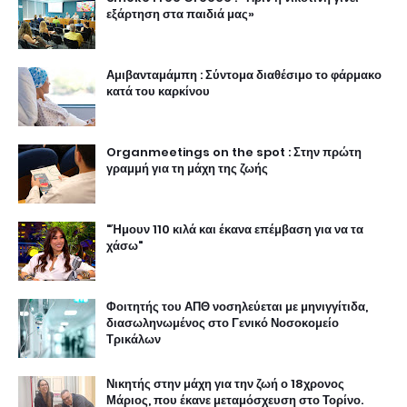
εξάρτηση στα παιδιά μας»
Αμιβανταμάμπη : Σύντομα διαθέσιμο το φάρμακο
κατά του καρκίνου
Organmeetings on the spot : Στην πρώτη
γραμμή για τη μάχη της ζωής
"Ήμουν 110 κιλά και έκανα επέμβαση για να τα
χάσω"
Φοιτητής του ΑΠΘ νοσηλεύεται με μηνιγγίτιδα,
διασωληνωμένος στο Γενικό Νοσοκομείο
Τρικάλων
Νικητής στην μάχη για την ζωή ο 18χρονος
Μάριος, που έκανε μεταμόσχευση στο Τορίνο.