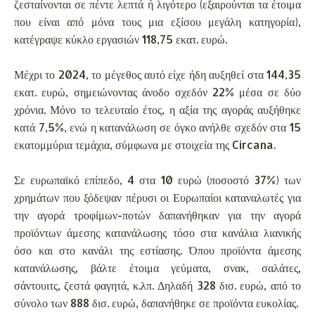
ζεσταίνονται σε πέντε λεπτά ή λιγότερο (εξαιρούνται τα έτοιμα
που είναι από μόνα τους μια εξίσου μεγάλη κατηγορία),
κατέγραψε κύκλο εργασιών 118,75 εκατ. ευρώ.
Μέχρι το 2024, το μέγεθος αυτό είχε ήδη αυξηθεί στα 144,35
εκατ. ευρώ, σημειώνοντας άνοδο σχεδόν 22% μέσα σε δύο
χρόνια. Μόνο το τελευταίο έτος, η αξία της αγοράς αυξήθηκε
κατά 7,5%, ενώ η κατανάλωση σε όγκο ανήλθε σχεδόν στα 15
εκατομμύρια τεμάχια, σύμφωνα με στοιχεία της Circana.
Σε ευρωπαϊκό επίπεδο, 4 στα 10 ευρώ (ποσοστό 37%) των
χρημάτων που ξόδεψαν πέρυσι οι Ευρωπαίοι καταναλωτές για
την αγορά τροφίμων-ποτών δαπανήθηκαν για την αγορά
προϊόντων άμεσης κατανάλωσης τόσο στα κανάλια λιανικής
όσο και στο κανάλι της εστίασης. Όπου προϊόντα άμεσης
κατανάλωσης, βάλτε έτοιμα γεύματα, σνακ, σαλάτες,
σάντουιτς, ζεστά φαγητά, κ.λπ. Δηλαδή 328 δισ. ευρώ, από το
σύνολο των 888 δισ. ευρώ, δαπανήθηκε σε προϊόντα ευκολίας.