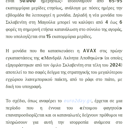
είναι 50.000 ημερησίως- ισοδυναμούν από 65-95
εκατομμύρια μερίδες ετησίως, ανάλογα με πόσες ημέρες την
εβδομάδα θα λειτουργεί η μονάδα. Δηλαδή η νέα μονάδα του
Σκλαβενίτη στη Μαγούλα μπορεί να καλύψει από 4 έως 6
φορές τη σημερινή ετήσια κατανάλωση στο σύνολο της αγοράς,
που υπολογίζεται στα 15 εκατομμύρια μερίδες.
Η μονάδα που θα κατασκευάσει η AVAX στις πρώην
εγκαταστάσεις της «Μανδράλ Ακίνητα Αποθηκών» (οι οποίες
εξαγοράστηκαν από τον όμιλο Σκλαβενίτη στα τέλη του 2024)
αποτελεί το πιο σαφές δείγμα της στρατηγικής του μεγαλύτερου
εγχώριου λιανεμπορικού παίκτη, από το ράφι στο πιάτο, με
δική του υπογραφή.
Το σχέδιο, όπως αναφέρει το
euro2day.gr
, έρχεται σε μια
περίοδο που η έννοια του «έτοιμου φαγητού»
επαναπροσδιορίζεται και οι καταναλωτές δείχνουν πρόθυμοι να
πληρώσουν για αυτή την ισορροπία ανάμεσα στο