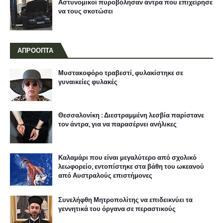
Αστυνομικοί πυροβόλησαν άντρα που επιχείρησε
να τους σκοτώσει
ΑΠΡΟΟΠΤΑ
Μυστακοφόρο τραβεστί, φυλακίστηκε σε
γυναικείες φυλακές
Θεσσαλονίκη : Διεστραμμένη λεσβία παρίστανε
τον άντρα, για να παρασέρνει ανήλικες
Καλαμάρι που είναι μεγαλύτερο από σχολικό
λεωφορείο, εντοπίστηκε στα βάθη του ωκεανού
από Αυστραλούς επιστήμονες
Συνελήφθη Μητροπολίτης να επιδεικνύει τα
γεννητικά του όργανα σε περαστικούς