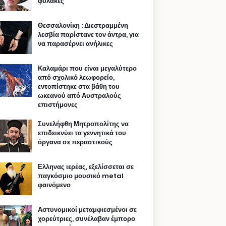
φυλακές
Θεσσαλονίκη : Διεστραμμένη
λεσβία παρίστανε τον άντρα, για
να παρασέρνει ανήλικες
Καλαμάρι που είναι μεγαλύτερο
από σχολικό λεωφορείο,
εντοπίστηκε στα βάθη του
ωκεανού από Αυστραλούς
επιστήμονες
Συνελήφθη Μητροπολίτης να
επιδεικνύει τα γεννητικά του
όργανα σε περαστικούς
Ελληνας ιερέας, εξελίσσεται σε
παγκόσμιο μουσικό metal
φαινόμενο
Αστυνομικοί μεταμφιεσμένοι σε
χορεύτριες, συνέλαβαν έμπορο