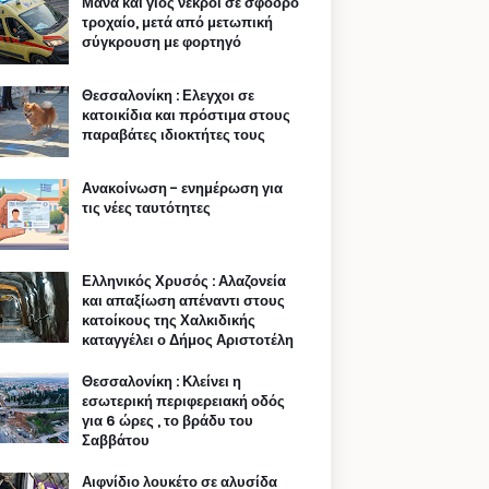
Μάνα και γιος νεκροί σε σφοδρό
τροχαίο, μετά από μετωπική
σύγκρουση με φορτηγό
Θεσσαλονίκη : Ελεγχοι σε
κατοικίδια και πρόστιμα στους
παραβάτες ιδιοκτήτες τους
Ανακοίνωση - ενημέρωση για
τις νέες ταυτότητες
Ελληνικός Χρυσός : Αλαζονεία
και απαξίωση απέναντι στους
κατοίκους της Χαλκιδικής
καταγγέλει ο Δήμος Αριστοτέλη
Θεσσαλονίκη : Κλείνει η
εσωτερική περιφερειακή οδός
για 6 ώρες , το βράδυ του
Σαββάτου
Αιφνίδιο λουκέτο σε αλυσίδα