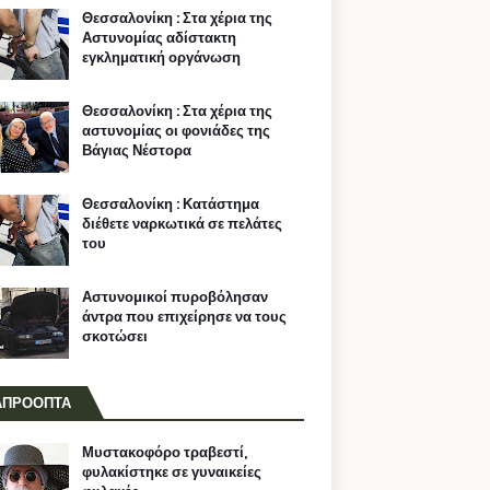
Θεσσαλονίκη : Στα χέρια της
Αστυνομίας αδίστακτη
εγκληματική οργάνωση
Θεσσαλονίκη : Στα χέρια της
αστυνομίας οι φονιάδες της
Βάγιας Νέστορα
Θεσσαλονίκη : Κατάστημα
διέθετε ναρκωτικά σε πελάτες
του
Αστυνομικοί πυροβόλησαν
άντρα που επιχείρησε να τους
σκοτώσει
ΑΠΡΟΟΠΤΑ
Μυστακοφόρο τραβεστί,
φυλακίστηκε σε γυναικείες