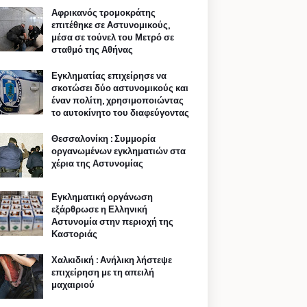
Αφρικανός τρομοκράτης
επιτέθηκε σε Αστυνομικούς,
μέσα σε τούνελ του Μετρό σε
σταθμό της Αθήνας
Εγκληματίας επιχείρησε να
σκοτώσει δύο αστυνομικούς και
έναν πολίτη, χρησιμοποιώντας
το αυτοκίνητο του διαφεύγοντας
Θεσσαλονίκη : Συμμορία
οργανωμένων εγκληματιών στα
χέρια της Αστυνομίας
Εγκληματική οργάνωση
εξάρθρωσε η Ελληνική
Αστυνομία στην περιοχή της
Καστοριάς
Χαλκιδική : Ανήλικη λήστεψε
επιχείρηση με τη απειλή
μαχαιριού