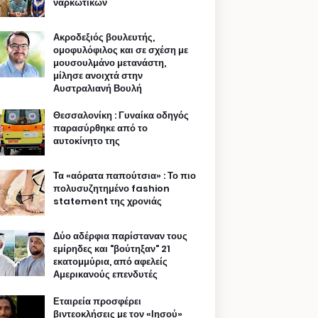
ναρκωτικών
Ακροδεξιός βουλευτής,
ομοφυλόφιλος και σε σχέση με
μουσουλμάνο μετανάστη,
μίλησε ανοιχτά στην
Αυστραλιανή Βουλή
Θεσσαλονίκη : Γυναίκα οδηγός
παρασύρθηκε από το
αυτοκίνητο της
Τα «αόρατα παπούτσια» : Το πιο
πολυσυζητημένο fashion
statement της χρονιάς
Δύο αδέρφια παρίσταναν τους
εμίρηδες και "βούτηξαν" 21
εκατομμύρια, από αφελείς
Αμερικανούς επενδυτές
Εταιρεία προσφέρει
βιντεοκλήσεις με τον «Ιησού»