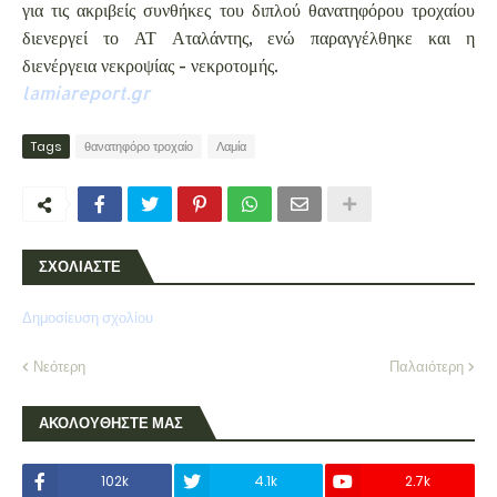
για τις ακριβείς συνθήκες του διπλού θανατηφόρου τροχαίου
διενεργεί το ΑΤ Αταλάντης, ενώ παραγγέλθηκε και η
διενέργεια νεκροψίας - νεκροτομής.
lamiareport.gr
Tags
θανατηφόρο τροχαίο
Λαμία
ΣΧΟΛΙΑΣΤΕ
Δημοσίευση σχολίου
Νεότερη
Παλαιότερη
ΑΚΟΛΟΥΘΗΣΤΕ ΜΑΣ
102k
4.1k
2.7k