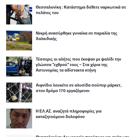
Θεσσαλονίκη : Κατάστημα διέθετε ναρκωτικά σε
πελάτες του
Νεκρή ανασύρθηκε γυναίκα σε παραλία της
Χαλκιδικής
Τέσσερις οι αλήτες που έκοψαν με ψαλίδι την
γλώσσα "εχθρού" τους - Στα χέρια της
Αστυνομίας τα αδίστακτα κτήνη
Αιφνίδιο λουκέτο σε αλυσίδα σούπερ μάρκετ,
στον δρόμο 170 εργαζόμενοι
Η ΕΛ.ΑΣ. αναζητά πληροφορίες για
καταζητούμενο δολοφόνο