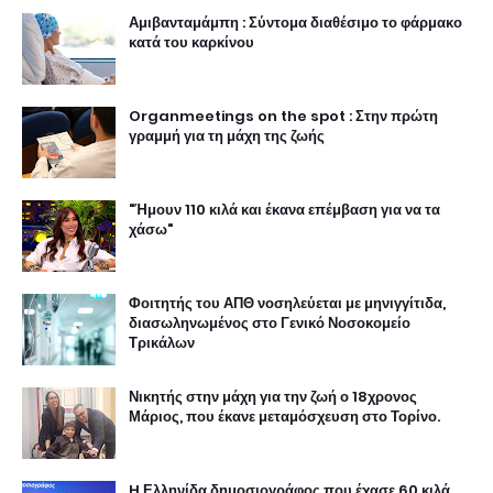
Αμιβανταμάμπη : Σύντομα διαθέσιμο το φάρμακο
κατά του καρκίνου
Organmeetings on the spot : Στην πρώτη
γραμμή για τη μάχη της ζωής
"Ήμουν 110 κιλά και έκανα επέμβαση για να τα
χάσω"
Φοιτητής του ΑΠΘ νοσηλεύεται με μηνιγγίτιδα,
διασωληνωμένος στο Γενικό Νοσοκομείο
Τρικάλων
Νικητής στην μάχη για την ζωή ο 18χρονος
Μάριος, που έκανε μεταμόσχευση στο Τορίνο.
H Ελληνίδα δημοσιογράφος που έχασε 60 κιλά