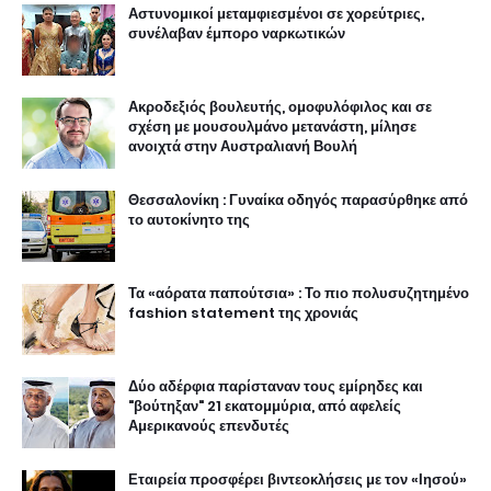
Αστυνομικοί μεταμφιεσμένοι σε χορεύτριες,
συνέλαβαν έμπορο ναρκωτικών
Ακροδεξιός βουλευτής, ομοφυλόφιλος και σε
σχέση με μουσουλμάνο μετανάστη, μίλησε
ανοιχτά στην Αυστραλιανή Βουλή
Θεσσαλονίκη : Γυναίκα οδηγός παρασύρθηκε από
το αυτοκίνητο της
Τα «αόρατα παπούτσια» : Το πιο πολυσυζητημένο
fashion statement της χρονιάς
Δύο αδέρφια παρίσταναν τους εμίρηδες και
"βούτηξαν" 21 εκατομμύρια, από αφελείς
Αμερικανούς επενδυτές
Εταιρεία προσφέρει βιντεοκλήσεις με τον «Ιησού»