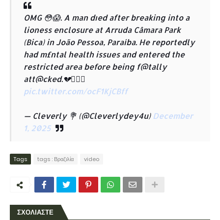
OMG 😳😱. A man dıed after breaking into a
lioness enclosure at Arruda Câmara Park
(Bica) in João Pessoa, Paraíba. He reportedly
had m£ntal health issues and entered the
restricted area before being f@tally
att@cked.💔🙆🏾‍♂️
pic.twitter.com/ocF1KjCBff
— Cleverly 💐 (@Cleverlydey4u)
December
1, 2025
Tags
tags : Βραζιλία
video
ΣΧΟΛΙΑΣΤΕ