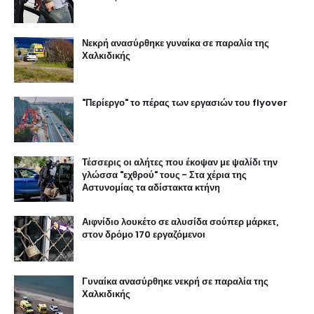
Νεκρή ανασύρθηκε γυναίκα σε παραλία της
Χαλκιδικής
"Περίεργο" το πέρας των εργασιών του flyover
Τέσσερις οι αλήτες που έκοψαν με ψαλίδι την
γλώσσα "εχθρού" τους - Στα χέρια της
Αστυνομίας τα αδίστακτα κτήνη
Αιφνίδιο λουκέτο σε αλυσίδα σούπερ μάρκετ,
στον δρόμο 170 εργαζόμενοι
Γυναίκα ανασύρθηκε νεκρή σε παραλία της
Χαλκιδικής