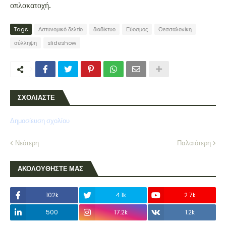
οπλοκατοχή.
Tags
Αστυνομικό δελτίο
διαδίκτυο
Εύοσμος
Θεσσαλονίκη
σύλληψη
slideshow
ΣΧΟΛΙΑΣΤΕ
Δημοσίευση σχολίου
Νεότερη
Παλαιότερη
ΑΚΟΛΟΥΘΗΣΤΕ ΜΑΣ
102k
4.1k
2.7k
500
17.2k
1.2k