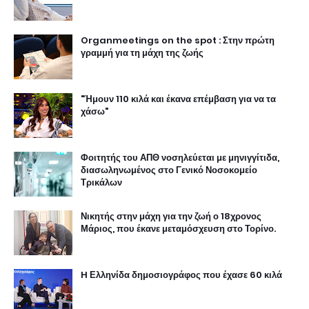
Organmeetings on the spot : Στην πρώτη
γραμμή για τη μάχη της ζωής
"Ήμουν 110 κιλά και έκανα επέμβαση για να τα
χάσω"
Φοιτητής του ΑΠΘ νοσηλεύεται με μηνιγγίτιδα,
διασωληνωμένος στο Γενικό Νοσοκομείο
Τρικάλων
Νικητής στην μάχη για την ζωή ο 18χρονος
Μάριος, που έκανε μεταμόσχευση στο Τορίνο.
H Ελληνίδα δημοσιογράφος που έχασε 60 κιλά