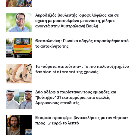
Ακροδεξιός βουλευτής, ομοφυλόφιλος και σε
σχέση με μουσουλμάνο μετανάστη, μίλησε
ανοιχτά στην Αυστραλιανή Βουλή
Θεσσαλονίκη : Γυναίκα οδηγός παρασύρθηκε από
το αυτοκίνητο της
Τα «αόρατα παπούτσια» : Το πιο πολυσυζητημένο
fashion statement της χρονιάς
Δύο αδέρφια παρίσταναν τους εμίρηδες και
"βούτηξαν" 21 εκατομμύρια, από αφελείς
Αμερικανούς επενδυτές
Εταιρεία προσφέρει βιντεοκλήσεις με τον «Ιησού»
προς 1,7 ευρώ το λεπτό