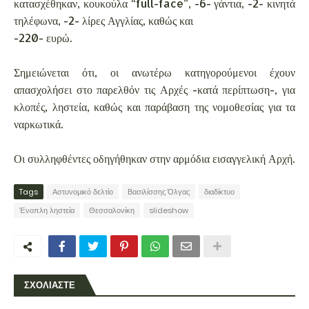
κατασχέθηκαν, κουκούλα “full-face”, -6- γάντια, -2- κινητά
τηλέφωνα, -2- λίρες Αγγλίας, καθώς και
-220- ευρώ.
Σημειώνεται ότι, οι ανωτέρω κατηγορούμενοι έχουν
απασχολήσει στο παρελθόν τις Αρχές -κατά περίπτωση-, για
κλοπές, ληστεία, καθώς και παράβαση της νομοθεσίας για τα
ναρκωτικά.
Οι συλληφθέντες οδηγήθηκαν στην αρμόδια εισαγγελική Αρχή.
Tags
Αστυνομικό δελτίο
Βασιλίσσης Όλγας
διαδίκτυο
Ένοπλη ληστεία
Θεσσαλονίκη
slideshow
ΣΧΟΛΙΑΣΤΕ