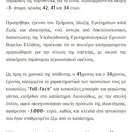
παράβαση της νομοθεσίας για τα όπλα, περιλαμβάνονται ακόμη
-3- άτομα, ηλικίας 42, 41 και 34 ετών.
Προηγήθηκε έρευνα του Τμήματος Δίωξης Εγκλημάτων κατά
Ζωής και ιδιοκτησίας, ενώ ύστερα από δακτυλοσκοπικές
διαπιστώσεις της Υποδιεύθυνσης Εγκληματολογικών Ερευνών
Βορείου Ελλάδος, προέκυψε ότι οι ανωτέρω κατηγορούμενοι
οργανώθηκαν για την τέλεση της ληστείας, με σκοπό την
αποκόμιση παράνομου περιουσιακού οφέλους.
Ως προς το χρονικό της υπόθεσης, ο 41χρονος και ο 34χρονος,
έχοντας καλυμμένα τα χαρακτηριστικά των προσώπων τους με
κουκούλες “full-face” και κουκούλες μπουφάν και φορώντας
γάντια, εισήλθαν στο κατάστημα. Ακολούθως, με την απειλή
όπλου, αφού ακινητοποίησαν οικείο πρόσωπο της ιδιοκτήτριας,
αφαίρεσαν -3.000- ευρώ, καθώς και κλειδιά από αυτοκίνητο
που ήταν σταθμευμένο έξω από το κατάστημα.