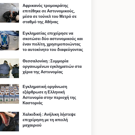
Αφρικανός τρομοκράτης
επιτέθηκε σε Αστυνομικούς,
μέσα σε τούνελ του Μετρό σε
σταθμό της Αθήνας
Εγκληματίας επιχείρησε να
σκοτώσει δύο αστυνομικούς και
έναν πολίτη, χρησιμοποιώντας
το αυτοκίνητο του διαφεύγοντας
Θεσσαλονίκη : Συμμορία
οργανωμένων εγκληματιών στα
χέρια της Αστυνομίας
Εγκληματική οργάνωση
εξάρθρωσε η Ελληνική
Αστυνομία στην περιοχή της
Καστοριάς
Χαλκιδική : Ανήλικη λήστεψε
επιχείρηση με τη απειλή
μαχαιριού