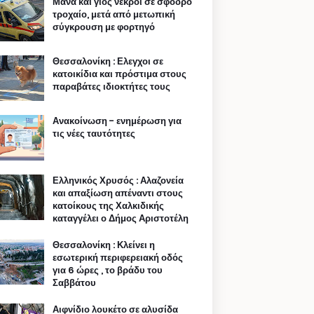
Μάνα και γιος νεκροί σε σφοδρό
τροχαίο, μετά από μετωπική
σύγκρουση με φορτηγό
Θεσσαλονίκη : Ελεγχοι σε
κατοικίδια και πρόστιμα στους
παραβάτες ιδιοκτήτες τους
Ανακοίνωση - ενημέρωση για
τις νέες ταυτότητες
Ελληνικός Χρυσός : Αλαζονεία
και απαξίωση απέναντι στους
κατοίκους της Χαλκιδικής
καταγγέλει ο Δήμος Αριστοτέλη
Θεσσαλονίκη : Κλείνει η
εσωτερική περιφερειακή οδός
για 6 ώρες , το βράδυ του
Σαββάτου
Αιφνίδιο λουκέτο σε αλυσίδα