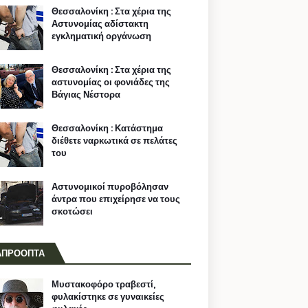
Θεσσαλονίκη : Στα χέρια της
Αστυνομίας αδίστακτη
εγκληματική οργάνωση
Θεσσαλονίκη : Στα χέρια της
αστυνομίας οι φονιάδες της
Βάγιας Νέστορα
Θεσσαλονίκη : Κατάστημα
διέθετε ναρκωτικά σε πελάτες
του
Αστυνομικοί πυροβόλησαν
άντρα που επιχείρησε να τους
σκοτώσει
ΑΠΡΟΟΠΤΑ
Μυστακοφόρο τραβεστί,
φυλακίστηκε σε γυναικείες