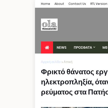
Home
About
Contact Us
RTL Version
NEWS
ΠΡΟΣΦΑΤΑ
ME
Αρχική σελίδα
Αττική
Φρικτό θάνατος ερ
ηλεκτροπληξία, ότα
ρεύματος στα Πατή