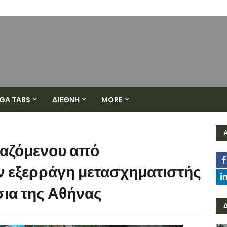
GA TABS
ΔΙΕΘΝΗ
MORE
γαζόμενου από
ν εξερράγη μετασχηματιστής
σια της Αθήνας