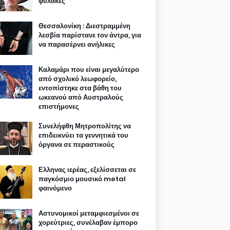
φυλακές
Θεσσαλονίκη : Διεστραμμένη
λεσβία παρίστανε τον άντρα, για
να παρασέρνει ανήλικες
Καλαμάρι που είναι μεγαλύτερο
από σχολικό λεωφορείο,
εντοπίστηκε στα βάθη του
ωκεανού από Αυστραλούς
επιστήμονες
Συνελήφθη Μητροπολίτης να
επιδεικνύει τα γεννητικά του
όργανα σε περαστικούς
Ελληνας ιερέας, εξελίσσεται σε
παγκόσμιο μουσικό metal
φαινόμενο
Αστυνομικοί μεταμφιεσμένοι σε
χορεύτριες, συνέλαβαν έμπορο