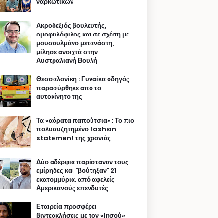
ναρκωτικών
Ακροδεξιός βουλευτής,
ομοφυλόφιλος και σε σχέση με
μουσουλμάνο μετανάστη,
μίλησε ανοιχτά στην
Αυστραλιανή Βουλή
Θεσσαλονίκη : Γυναίκα οδηγός
παρασύρθηκε από το
αυτοκίνητο της
Τα «αόρατα παπούτσια» : Το πιο
πολυσυζητημένο fashion
statement της χρονιάς
Δύο αδέρφια παρίσταναν τους
εμίρηδες και "βούτηξαν" 21
εκατομμύρια, από αφελείς
Αμερικανούς επενδυτές
Εταιρεία προσφέρει
βιντεοκλήσεις με τον «Ιησού»