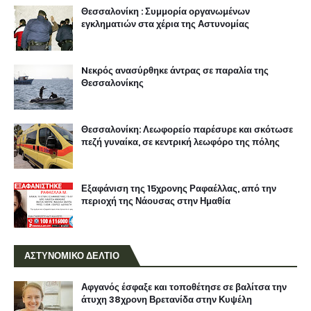
Θεσσαλονίκη : Συμμορία οργανωμένων
εγκληματιών στα χέρια της Αστυνομίας
Nεκρός ανασύρθηκε άντρας σε παραλία της
Θεσσαλονίκης
Θεσσαλονίκη: Λεωφορείο παρέσυρε και σκότωσε
πεζή γυναίκα, σε κεντρική λεωφόρο της πόλης
Εξαφάνιση της 15χρονης Ραφαέλλας, από την
περιοχή της Νάουσας στην Ημαθία
ΑΣΤΥΝΟΜΙΚΟ ΔΕΛΤΙΟ
Αφγανός έσφαξε και τοποθέτησε σε βαλίτσα την
άτυχη 38χρονη Βρετανίδα στην Κυψέλη