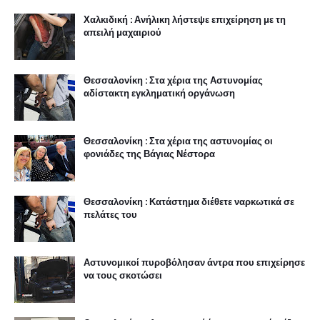
Χαλκιδική : Ανήλικη λήστεψε επιχείρηση με τη
απειλή μαχαιριού
Θεσσαλονίκη : Στα χέρια της Αστυνομίας
αδίστακτη εγκληματική οργάνωση
Θεσσαλονίκη : Στα χέρια της αστυνομίας οι
φονιάδες της Βάγιας Νέστορα
Θεσσαλονίκη : Κατάστημα διέθετε ναρκωτικά σε
πελάτες του
Αστυνομικοί πυροβόλησαν άντρα που επιχείρησε
να τους σκοτώσει