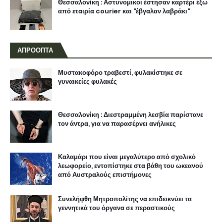
Θεσσαλονίκη : Αστυνομικοί έστησαν καρτέρι έξω
από εταιρία courier και "έβγαλαν λαβράκι"
ΑΠΡΟΟΠΤΑ
Μυστακοφόρο τραβεστί, φυλακίστηκε σε
γυναικείες φυλακές
Θεσσαλονίκη : Διεστραμμένη λεσβία παρίστανε
τον άντρα, για να παρασέρνει ανήλικες
Καλαμάρι που είναι μεγαλύτερο από σχολικό
λεωφορείο, εντοπίστηκε στα βάθη του ωκεανού
από Αυστραλούς επιστήμονες
Συνελήφθη Μητροπολίτης να επιδεικνύει τα
γεννητικά του όργανα σε περαστικούς