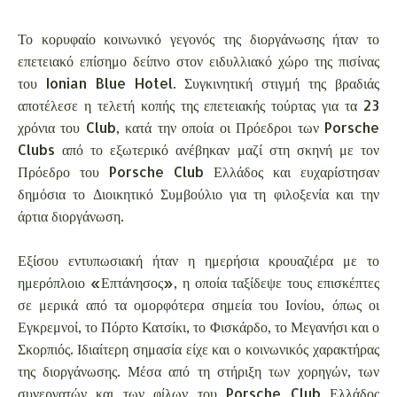
Το κορυφαίο κοινωνικό γεγονός της διοργάνωσης ήταν το
επετειακό επίσημο δείπνο στον ειδυλλιακό χώρο της πισίνας
του Ionian Blue Hotel. Συγκινητική στιγμή της βραδιάς
αποτέλεσε η τελετή κοπής της επετειακής τούρτας για τα 23
χρόνια του Club, κατά την οποία οι Πρόεδροι των Porsche
Clubs από το εξωτερικό ανέβηκαν μαζί στη σκηνή με τον
Πρόεδρο του Porsche Club Ελλάδος και ευχαρίστησαν
δημόσια το Διοικητικό Συμβούλιο για τη φιλοξενία και την
άρτια διοργάνωση.
Εξίσου εντυπωσιακή ήταν η ημερήσια κρουαζιέρα με το
ημερόπλοιο «Επτάνησος», η οποία ταξίδεψε τους επισκέπτες
σε μερικά από τα ομορφότερα σημεία του Ιονίου, όπως οι
Εγκρεμνοί, το Πόρτο Κατσίκι, το Φισκάρδο, το Μεγανήσι και ο
Σκορπιός. Ιδιαίτερη σημασία είχε και ο κοινωνικός χαρακτήρας
της διοργάνωσης. Μέσα από τη στήριξη των χορηγών, των
συνεργατών και των φίλων του Porsche Club Ελλάδος