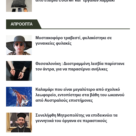
από εταιρία courier και "έβγαλαν λαβράκι"
ΑΠΡΟΟΠΤΑ
Μυστακοφόρο τραβεστί, φυλακίστηκε σε
γυναικείες φυλακές
Θεσσαλονίκη : Διεστραμμένη λεσβία παρίστανε
τον άντρα, για να παρασέρνει ανήλικες
Καλαμάρι που είναι μεγαλύτερο από σχολικό
λεωφορείο, εντοπίστηκε στα βάθη του ωκεανού
από Αυστραλούς επιστήμονες
Συνελήφθη Μητροπολίτης να επιδεικνύει τα
γεννητικά του όργανα σε περαστικούς