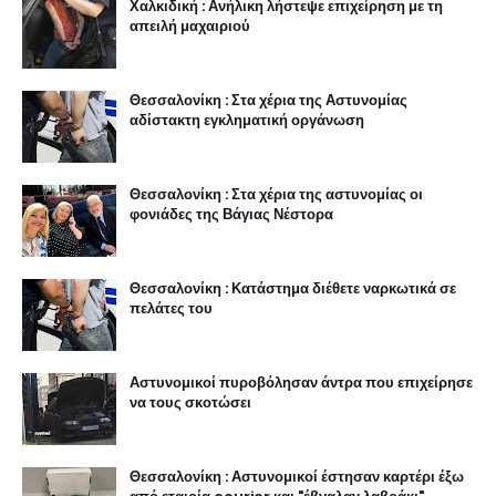
Χαλκιδική : Ανήλικη λήστεψε επιχείρηση με τη
απειλή μαχαιριού
Θεσσαλονίκη : Στα χέρια της Αστυνομίας
αδίστακτη εγκληματική οργάνωση
Θεσσαλονίκη : Στα χέρια της αστυνομίας οι
φονιάδες της Βάγιας Νέστορα
Θεσσαλονίκη : Κατάστημα διέθετε ναρκωτικά σε
πελάτες του
Αστυνομικοί πυροβόλησαν άντρα που επιχείρησε
να τους σκοτώσει
Θεσσαλονίκη : Αστυνομικοί έστησαν καρτέρι έξω