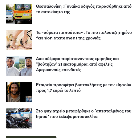
Θεσσαλονίκη : Γυναίκα οδηγός παρασύρθηκε από
το αυτοκίνητο της
Τα «αόρατα παπούτσια» : Το πιο πολυσυζητημένο
fashion statement της χρονιάς
Δύο αδέρφια παρίσταναν τους εμίρηδες και
"βούτηξαν" 21 εκατομμύρια, από αφελείς
Αμερικανούς επενδυτές
Εταιρεία προσφέρει βιντεοκλήσεις με τον «Ιησού»
προς 1,7 ευρώ το λεπτό
Στο ψυχιατρείο μεταφέρθηκε ο "απεσταλμένος του
Ιησού" που έκλεψε μοτοσυκλέτα