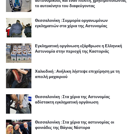
αστυνομικούς και έναν πολίτη, χρησιμοποιώντας
το αυτοκίνητο του διαφεύγοντας
Θεσσαλονίκη : Συμμορία οργανωμένων
εγκληματιών στα χέρια της Αστυνομίας
Εγκληματική οργάνωση εξάρθρωσε η Ελληνική
Αστυνομία στην περιοχή της Καστοριάς
Χαλκιδική : Ανήλικη λήστεψε επιχείρηση με τη
απειλή μαχαιριού
Θεσσαλονίκη : Στα χέρια της Αστυνομίας
αδίστακτη εγκληματική οργάνωση
Θεσσαλονίκη : Στα χέρια της αστυνομίας οι
φονιάδες της Βάγιας Νέστορα