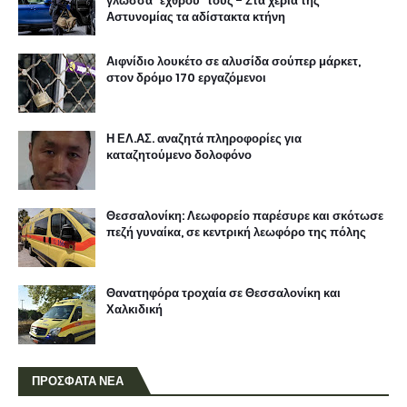
γλώσσα "εχθρού" τους - Στα χέρια της
Αστυνομίας τα αδίστακτα κτήνη
Αιφνίδιο λουκέτο σε αλυσίδα σούπερ μάρκετ,
στον δρόμο 170 εργαζόμενοι
Η ΕΛ.ΑΣ. αναζητά πληροφορίες για
καταζητούμενο δολοφόνο
Θεσσαλονίκη: Λεωφορείο παρέσυρε και σκότωσε
πεζή γυναίκα, σε κεντρική λεωφόρο της πόλης
Θανατηφόρα τροχαία σε Θεσσαλονίκη και
Χαλκιδική
ΠΡΟΣΦΑΤΑ ΝΕΑ