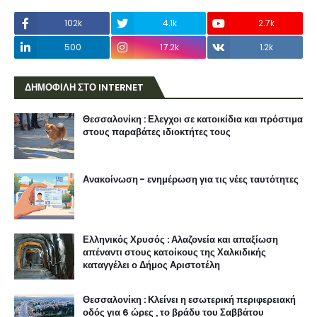
102k
4.1k
2.7k
500
17.2k
1.2k
ΔΗΜΟΦΙΛΗ ΣΤΟ INTERNET
Θεσσαλονίκη : Ελεγχοι σε κατοικίδια και πρόστιμα
στους παραβάτες ιδιοκτήτες τους
Ανακοίνωση - ενημέρωση για τις νέες ταυτότητες
Ελληνικός Χρυσός : Αλαζονεία και απαξίωση
απέναντι στους κατοίκους της Χαλκιδικής
καταγγέλει ο Δήμος Αριστοτέλη
Θεσσαλονίκη : Κλείνει η εσωτερική περιφερειακή
οδός για 6 ώρες , το βράδυ του Σαββάτου