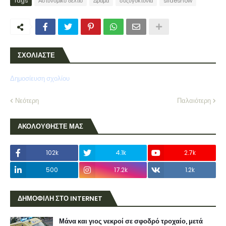
Tags
Αστυνομικό δελτίο
Δράμα
συζυγοκτονία
slideshow
ΣΧΟΛΙΑΣΤΕ
Δημοσίευση σχολίου
Νεότερη
Παλαιότερη
ΑΚΟΛΟΥΘΗΣΤΕ ΜΑΣ
102k
4.1k
2.7k
500
17.2k
1.2k
ΔΗΜΟΦΙΛΗ ΣΤΟ INTERNET
Μάνα και γιος νεκροί σε σφοδρό τροχαίο, μετά