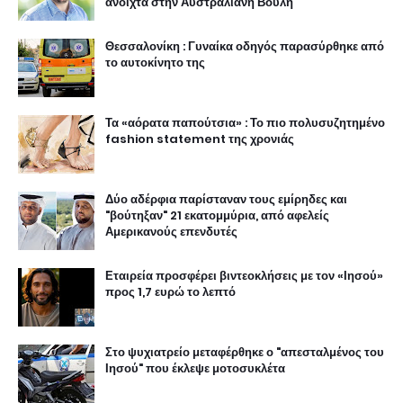
ανοιχτά στην Αυστραλιανή Βουλή
Θεσσαλονίκη : Γυναίκα οδηγός παρασύρθηκε από
το αυτοκίνητο της
Τα «αόρατα παπούτσια» : Το πιο πολυσυζητημένο
fashion statement της χρονιάς
Δύο αδέρφια παρίσταναν τους εμίρηδες και
"βούτηξαν" 21 εκατομμύρια, από αφελείς
Αμερικανούς επενδυτές
Εταιρεία προσφέρει βιντεοκλήσεις με τον «Ιησού»
προς 1,7 ευρώ το λεπτό
Στο ψυχιατρείο μεταφέρθηκε ο "απεσταλμένος του
Ιησού" που έκλεψε μοτοσυκλέτα